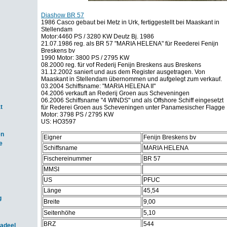
Diashow BR 57
1986 Casco gebaut bei Metz in Urk, fertiggestellt bei Maaskant in
Stellendam
Motor:4460 PS / 3280 KW Deutz Bj. 1986
21.07.1986 reg. als BR 57 "MARIA HELENA" für Reederei Fenijn
Breskens bv
1990 Motor: 3800 PS / 2795 KW
08.2000 reg. für vof Rederij Fenijn Breskens aus Breskens
31.12.2002 saniert und aus dem Register ausgetragen. Von
Maaskant in Stellendam übernommen und aufgelegt zum verkauf.
03.2004 Schiffsname: "MARIA HELENA II"
04.2006 verkauft an Rederij Groen aus Scheveningen
06.2006 Schiffsname "4 WINDS" und als Offshore Schiff eingesetzt
t
für Rederei Groen aus Scheveningen unter Panamesischer Flagge
Motor: 3798 PS / 2795 KW
US: HO3597
en
Eigner
Fenijn Breskens bv
e
Schiffsname
MARIA HELENA
Fischereinummer
BR 57
MMSI
US
PFUC
Länge
45,54
g
Breite
9,00
Seitenhöhe
5,10
BRZ
544
adeel