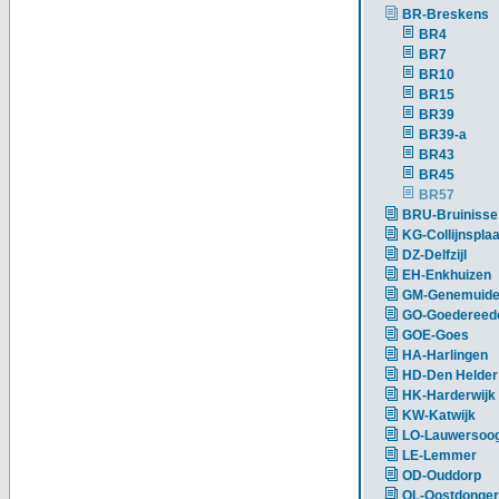
BR-Breskens
BR4
BR7
BR10
BR15
BR39
BR39-a
BR43
BR45
BR57
BRU-Bruinisse
KG-Collijnsplaa
DZ-Delfzijl
EH-Enkhuizen
GM-Genemuid
GO-Goedereed
GOE-Goes
HA-Harlingen
HD-Den Helder
HK-Harderwijk
KW-Katwijk
LO-Lauwersoo
LE-Lemmer
OD-Ouddorp
OL-Oostdonger