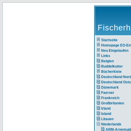
Fischerh
Startseite
Homepage EO-E
Neu Eingelaufen
Links
Belgien
Buddelkutter
Bücherkiste
Deutschland Nor
Deutschland Ost
Dänemark
Faeroer
Frankreich
Großbritanien
Irland
Island
Litauen
Niederlande
ARM-Arnemui