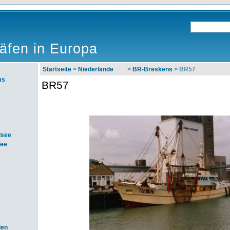
äfen in Europa
Startseite
>
Niederlande
>
BR-Breskens
> BR57
ms
BR57
dsee
see
den