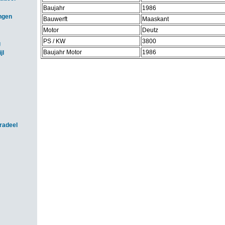
Baujahr
1986
ngen
Bauwerft
Maaskant
Motor
Deutz
PS / KW
3800
g
Baujahr Motor
1986
jl
radeel