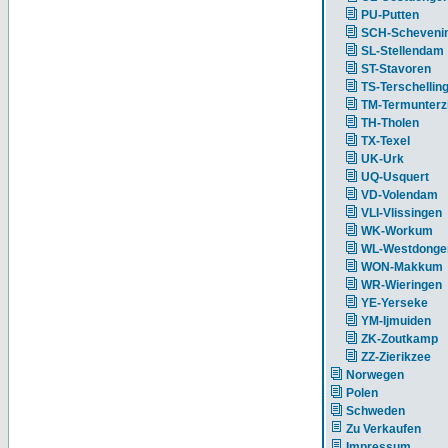
PU-Putten
SCH-Scheveni
SL-Stellendam
ST-Stavoren
TS-Terschellin
TM-Termunterzi
TH-Tholen
TX-Texel
UK-Urk
UQ-Usquert
VD-Volendam
VLI-Vlissingen
WK-Workum
WL-Westdonge
WON-Makkum
WR-Wieringen
YE-Yerseke
YM-Ijmuiden
ZK-Zoutkamp
ZZ-Zierikzee
Norwegen
Polen
Schweden
Zu Verkaufen
Impressum