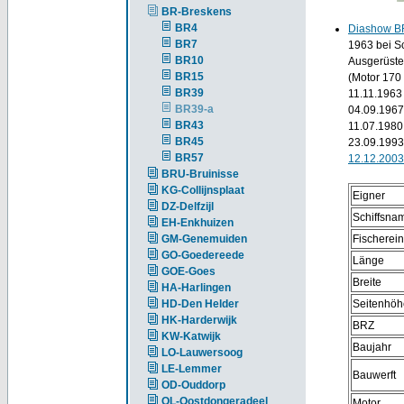
BR-Breskens
BR4
Diashow B
BR7
1963 bei Sc
BR10
Ausgerüste
BR15
(Motor 170 
BR39
11.11.196
BR39-a
04.09.196
BR43
11.07.1980
BR45
23.09.199
BR57
12.12.200
BRU-Bruinisse
KG-Collijnsplaat
Eigner
DZ-Delfzijl
Schiffsna
EH-Enkhuizen
GM-Genemuiden
Fischerei
GO-Goedereede
Länge
GOE-Goes
Breite
HA-Harlingen
HD-Den Helder
Seitenhöh
HK-Harderwijk
BRZ
KW-Katwijk
Baujahr
LO-Lauwersoog
LE-Lemmer
Bauwerft
OD-Ouddorp
OL-Oostdongeradeel
Motor