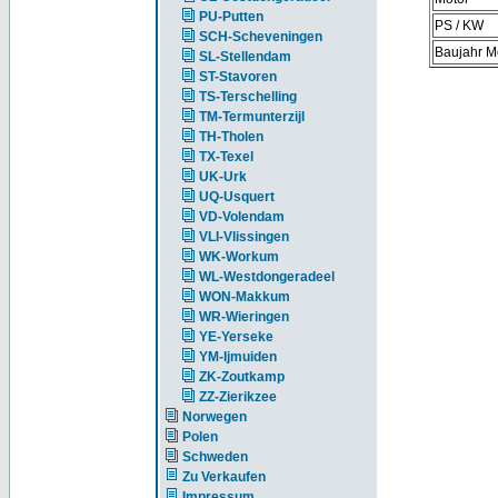
PU-Putten
PS / KW
SCH-Scheveningen
Baujahr M
SL-Stellendam
ST-Stavoren
TS-Terschelling
TM-Termunterzijl
TH-Tholen
TX-Texel
UK-Urk
UQ-Usquert
VD-Volendam
VLI-Vlissingen
WK-Workum
WL-Westdongeradeel
WON-Makkum
WR-Wieringen
YE-Yerseke
YM-Ijmuiden
ZK-Zoutkamp
ZZ-Zierikzee
Norwegen
Polen
Schweden
Zu Verkaufen
Impressum