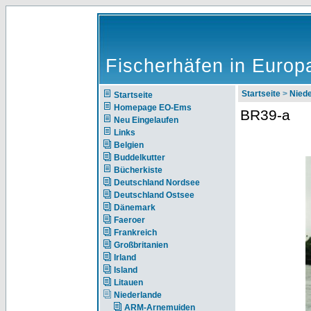
Fischerhäfen in Europ
Startseite
>
Nie
Startseite
Homepage EO-Ems
BR39-a
Neu Eingelaufen
Links
Belgien
Buddelkutter
Bücherkiste
Deutschland Nordsee
Deutschland Ostsee
Dänemark
Faeroer
Frankreich
Großbritanien
Irland
Island
Litauen
Niederlande
ARM-Arnemuiden