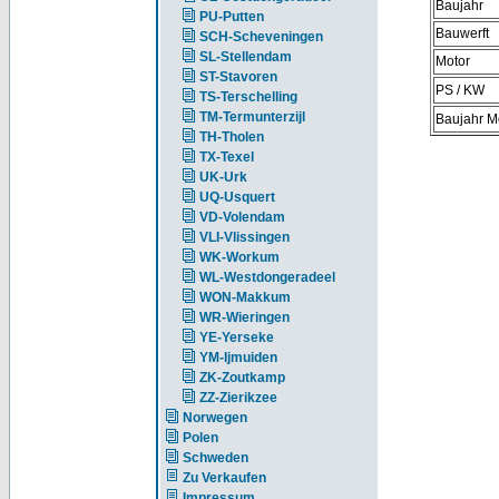
Baujahr
PU-Putten
Bauwerft
SCH-Scheveningen
SL-Stellendam
Motor
ST-Stavoren
PS / KW
TS-Terschelling
TM-Termunterzijl
Baujahr M
TH-Tholen
TX-Texel
UK-Urk
UQ-Usquert
VD-Volendam
VLI-Vlissingen
WK-Workum
WL-Westdongeradeel
WON-Makkum
WR-Wieringen
YE-Yerseke
YM-Ijmuiden
ZK-Zoutkamp
ZZ-Zierikzee
Norwegen
Polen
Schweden
Zu Verkaufen
Impressum