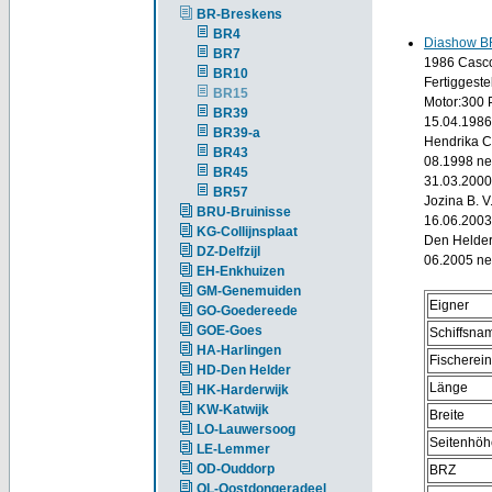
BR-Breskens
BR4
Diashow B
BR7
1986 Casco 
BR10
Fertiggeste
BR15
Motor:300 
BR39
15.04.1986
BR39-a
Hendrika C
BR43
08.1998 ne
BR45
31.03.2000 
BR57
Jozina B. V
BRU-Bruinisse
16.06.2003
KG-Collijnsplaat
Den Helder 
DZ-Delfzijl
06.2005 ne
EH-Enkhuizen
GM-Genemuiden
Eigner
GO-Goedereede
GOE-Goes
Schiffsna
HA-Harlingen
Fischerei
HD-Den Helder
Länge
HK-Harderwijk
KW-Katwijk
Breite
LO-Lauwersoog
Seitenhöh
LE-Lemmer
OD-Ouddorp
BRZ
OL-Oostdongeradeel