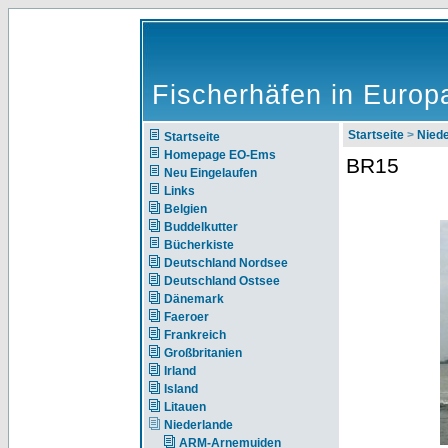
Fischerhäfen in Europ
Startseite
>
Nie
Startseite
Homepage EO-Ems
BR15
Neu Eingelaufen
Links
Belgien
Buddelkutter
Bücherkiste
Deutschland Nordsee
Deutschland Ostsee
Dänemark
Faeroer
Frankreich
Großbritanien
Irland
Island
Litauen
Niederlande
ARM-Arnemuiden