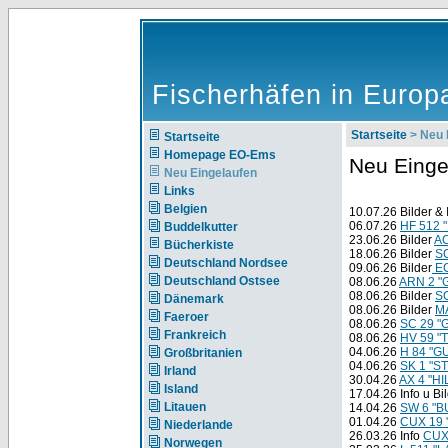
Fischerhäfen in Europ
Startseite
> Neu 
Startseite
Homepage EO-Ems
Neu Einge
Neu Eingelaufen
Links
Belgien
10.07.26 Bilder & 
06.07.26
HF 512
Buddelkutter
23.06.26 Bilder
AC
Bücherkiste
18.06.26 Bilder
S
Deutschland Nordsee
09.06.26 Bilder
EC
Deutschland Ostsee
08.06.26
ARN 2 "G
08.06.26 Bilder
SC
Dänemark
08.06.26 Bilder
M
Faeroer
08.06.26
SC 29 
Frankreich
08.06.26
HV 59 
04.06.26
H 84 "
Großbritanien
04.06.26
SK 1 "
Irland
30.04.26
AX 4 "H
Island
17.04.26 Info u Bi
Litauen
14.04.26
SW 6 "
01.04.26
CUX 19
Niederlande
26.03.26 Info
CUX
Norwegen