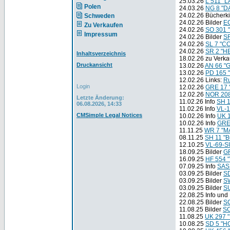
25.03.26
L 511 "
Polen
24.03.26
NG 8 "
24.02.26 Bücherk
Schweden
24.02.26 Bilder
E
Zu Verkaufen
24.02.26
SO 301 
Impressum
24.02.26 Bilder
S
24.02.26
SL 7 "C
24.02.26
SR 2 "H
Inhaltsverzeichnis
18.02.26 zu Verk
Druckansicht
13.02.26
AN 66 "
13.02.26
PD 165 
12.02.26 Links:
Ru
Login
12.02.26
GRE 17
12.02.26
NOR 20
Letzte Änderung:
11.02.26 Info
SH 
06.08.2026, 14:33
11.02.26 Info
VL-
CMSimple Legal Notices
10.02.26 Info
UK 
10.02.26 Info
GRE
11.11.25
WR 7 "M
08.11.25
SH 11 
12.10.25
VL-69-S
18.09.25 Bilder
GR
16.09.25
HF 554 
07.09.25 Info
SAS
03.09.25 Bilder
S
03.09.25 Bilder
S
03.09.25 Bilder
S
22.08.25 Info und
22.08.25 Bilder
S
11.08.25 Bilder
SC
11.08.25
UK 297 
10.08.25
SD 5 "H