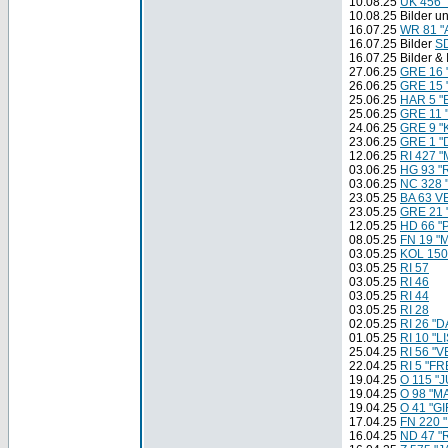
10.08.25
UK 456 
10.08.25 Bilder u
16.07.25
WR 81 "
16.07.25 Bilder
S
16.07.25 Bilder & 
27.06.25
GRE 16 
26.06.25
GRE 15 
25.06.25
HAR 5 "
25.06.25
GRE 11 
24.06.25
GRE 9 
23.06.25
GRE 1 "
12.06.25
RI 427 
03.06.25
HG 93 
03.06.25
NC 328
23.05.25
BA 63 VE
23.05.25
GRE 21 
12.05.25
HD 66 "
08.05.25
FN 19 "
03.05.25
KOL 150
03.05.25
RI 57
03.05.25
RI 46
03.05.25
RI 44
03.05.25
RI 28
02.05.25
RI 26 "
01.05.25
RI 10 "LI
25.04.25
RI 56 "
22.04.25
RI 5 "FR
19.04.25
O 115 "J
19.04.25
O 98 "M
19.04.25
O 41 "G
17.04.25
FN 220 
16.04.25
ND 47 "