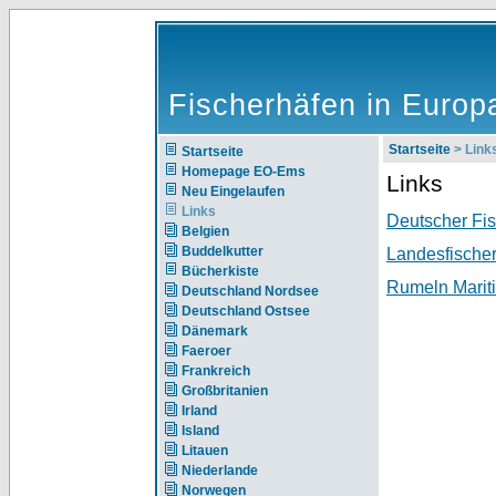
Fischerhäfen in Europ
Startseite
> Link
Startseite
Homepage EO-Ems
Links
Neu Eingelaufen
Links
Deutscher Fis
Belgien
Buddelkutter
Landesfische
Bücherkiste
Rumeln Marit
Deutschland Nordsee
Deutschland Ostsee
Dänemark
Faeroer
Frankreich
Großbritanien
Irland
Island
Litauen
Niederlande
Norwegen