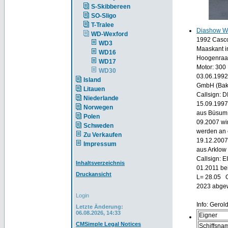
S-Skibbereen
SO-Sligo
T-Tralee
Diashow W
WD-Wexford
1992 Casco
WD3
Maaskant in
WD16
Hoogenraad
WD17
Motor: 300 
WD30
03.06.1992
Island
GmbH (Bakk
Litauen
Callsign: D
Niederlande
15.09.1997
Norwegen
aus Büsum 
Polen
09.2007 wir
Schweden
werden an 
Zu Verkaufen
19.12.2007
Impressum
aus Arklow 
Callsign: 
Inhaltsverzeichnis
01.2011 bei
Druckansicht
L= 28.05 
2023 abgew
Login
Info: Gerol
Letzte Änderung:
06.08.2026, 14:33
Eigner
CMSimple Legal Notices
Schiffsna