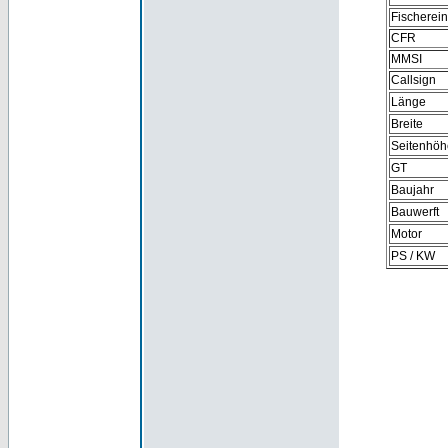
Fischerei
CFR
MMSI
Callsign
Länge
Breite
Seitenhöh
GT
Baujahr
Bauwerft
Motor
PS / KW