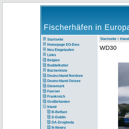
Fischerhäfen in Europ
Startseite
>
Irlan
Startseite
Homepage EO-Ems
WD30
Neu Eingelaufen
Links
Belgien
Buddelkutter
Bücherkiste
Deutschland Nordsee
Deutschland Ostsee
Dänemark
Faeroer
Frankreich
Großbritanien
Irland
B-Belfast
D-Dublin
DA-Drogheda
N-Newry