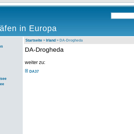
äfen in Europa
Startseite
>
Irland
> DA-Drogheda
ms
DA-Drogheda
weiter zu:
DA37
dsee
see