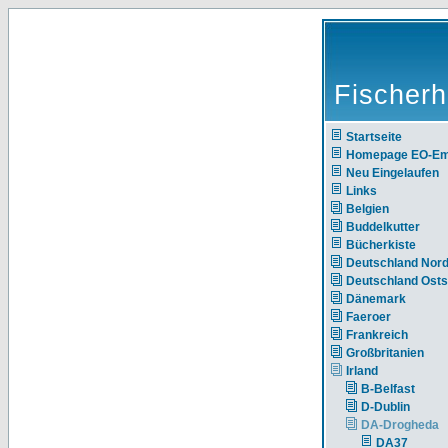
Fischerh
Startseite
Homepage EO-E
Neu Eingelaufen
Links
Belgien
Buddelkutter
Bücherkiste
Deutschland Nor
Deutschland Ost
Dänemark
Faeroer
Frankreich
Großbritanien
Irland
B-Belfast
D-Dublin
DA-Drogheda
DA37