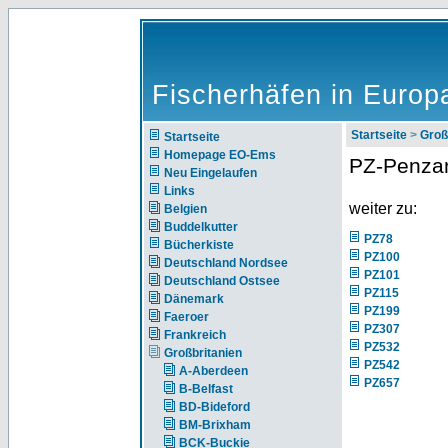
Fischerhäfen in Europ
Startseite
>
Groß
Startseite
Homepage EO-Ems
PZ-Penza
Neu Eingelaufen
Links
weiter zu:
Belgien
Buddelkutter
PZ78
Bücherkiste
PZ100
Deutschland Nordsee
PZ101
Deutschland Ostsee
PZ115
Dänemark
PZ199
Faeroer
PZ307
Frankreich
PZ532
Großbritanien
PZ542
A-Aberdeen
PZ657
B-Belfast
BD-Bideford
BM-Brixham
BCK-Buckie