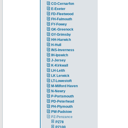
CO-Cernarfon
E-Exeter
FD-Fleetwood
FH-Falmouth
FY-Fowey
GK-Greenock
GY-Grimsby
HH-Harwich
H-Hull
INS-Inverness
IH-Ipswich
J-Jersey
K-Kirkwall
LH-Leith
LK Lerwick
LT-Lowestoft
M-Milford Haven
N-Newry
P-Portsmouth
PD-Peterhead
PH-Plymouth
PW-Padstow
PZ-Penzance
PZ78
PZ100