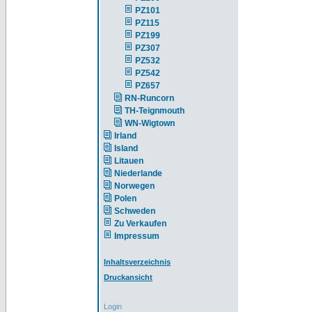
PZ101
PZ115
PZ199
PZ307
PZ532
PZ542
PZ657
RN-Runcorn
TH-Teignmouth
WN-Wigtown
Irland
Island
Litauen
Niederlande
Norwegen
Polen
Schweden
Zu Verkaufen
Impressum
Inhaltsverzeichnis
Druckansicht
Login