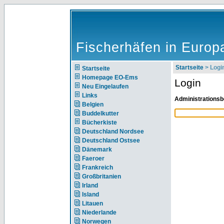
Fischerhäfen in Europ
Startseite
> Logi
Startseite
Homepage EO-Ems
Login
Neu Eingelaufen
Links
Administrationsb
Belgien
Buddelkutter
Bücherkiste
Deutschland Nordsee
Deutschland Ostsee
Dänemark
Faeroer
Frankreich
Großbritanien
Irland
Island
Litauen
Niederlande
Norwegen