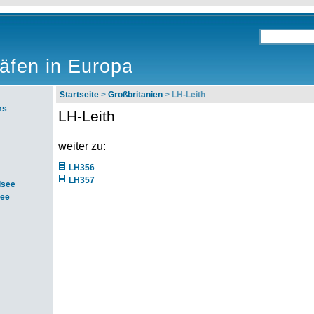
äfen in Europa
Startseite
>
Großbritanien
> LH-Leith
ms
LH-Leith
weiter zu:
LH356
LH357
dsee
see