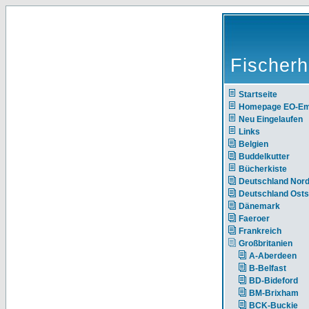
Fischerh
Startseite
Homepage EO-E
Neu Eingelaufen
Links
Belgien
Buddelkutter
Bücherkiste
Deutschland Nor
Deutschland Ost
Dänemark
Faeroer
Frankreich
Großbritanien
A-Aberdeen
B-Belfast
BD-Bideford
BM-Brixham
BCK-Buckie