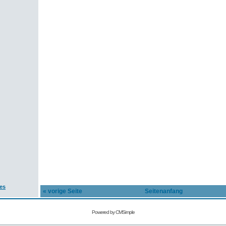
es
« vorige Seite
Seitenanfang
Powered by CMSimple