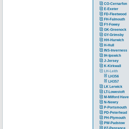
CO-Cernarfon
E-Exeter
FD-Fleetwood
FH-Falmouth
FY-Fowey
GK-Greenock
GY-Grimsby
HH-Harwich
H-Hull
INS-Inverness
IH-Ipswich
J-Jersey
K-Kirkwall
LH-Leith
LH356
LH357
LK Lerwick
LT-Lowestoft
M-Milford Have
N-Newry
P-Portsmouth
PD-Peterhead
PH-Plymouth
PW-Padstow
PZ-Penzance