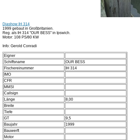
Diashow IH 314
1999 gebaut in Großbritanien.
Reg. als IH 314 "OUR BESS" in Ipswich.
Motor: 108 PS/80 KW
Info: Gerold Conradi
Eigner
Schiffsname
OUR BESS
Fischereinummer
IH 314
IMO
CFR
MMSI
Callsign
Länge
8,00
Breite
Tiefe
GT
9,5
Baujahr
1999
Bauwerft
Motor