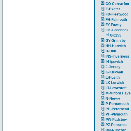
CO-Cernarfon
E-Exeter
FD-Fleetwood
FH-Falmouth
FY-Fowey
GK-Greenock
GK155
GY-Grimsby
HH-Harwich
H-Hull
INS-Inverness
IH-Ipswich
J-Jersey
K-Kirkwall
LH-Leith
LK Lerwick
LT-Lowestoft
M-Milford Have
N-Newry
P-Portsmouth
PD-Peterhead
PH-Plymouth
PW-Padstow
PZ-Penzance
RN-Runcorn