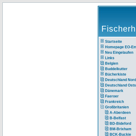
Fischerh
Startseite
Homepage EO-E
Neu Eingelaufen
Links
Belgien
Buddelkutter
Bücherkiste
Deutschland Nor
Deutschland Ost
Dänemark
Faeroer
Frankreich
Großbritanien
A-Aberdeen
B-Belfast
BD-Bideford
BM-Brixham
BCK-Buckie