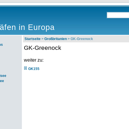
äfen in Europa
Startseite
>
Großbritanien
> GK-Greenock
ms
GK-Greenock
weiter zu:
GK155
dsee
see