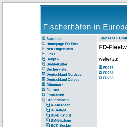
Fischerhäfen in Europ
Startseite
>
Groß
Startseite
Homepage EO-Ems
FD-Fleet
Neu Eingelaufen
Links
weiter zu:
Belgien
Buddelkutter
FD253
Bücherkiste
FD281
Deutschland Nordsee
FD283
Deutschland Ostsee
Dänemark
Faeroer
Frankreich
Großbritanien
A-Aberdeen
B-Belfast
BD-Bideford
BM-Brixham
BCK-Buckie