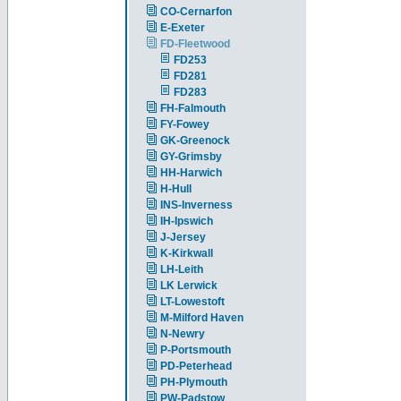
CO-Cernarfon
E-Exeter
FD-Fleetwood
FD253
FD281
FD283
FH-Falmouth
FY-Fowey
GK-Greenock
GY-Grimsby
HH-Harwich
H-Hull
INS-Inverness
IH-Ipswich
J-Jersey
K-Kirkwall
LH-Leith
LK Lerwick
LT-Lowestoft
M-Milford Haven
N-Newry
P-Portsmouth
PD-Peterhead
PH-Plymouth
PW-Padstow