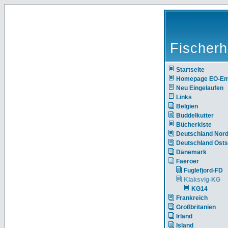
Fischerh
Startseite
Homepage EO-E
Neu Eingelaufen
Links
Belgien
Buddelkutter
Bücherkiste
Deutschland Nor
Deutschland Ost
Dänemark
Faeroer
Fuglefjord-FD
Klaksvig-KG
KG14
Frankreich
Großbritanien
Irland
Island