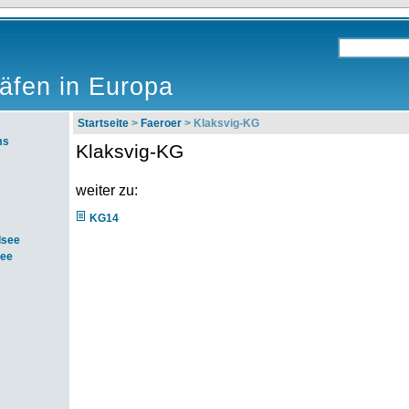
äfen in Europa
Startseite
>
Faeroer
> Klaksvig-KG
ms
Klaksvig-KG
weiter zu:
KG14
dsee
see