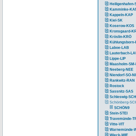
Heiligenhafen-
Kamminke-KA
Kappeln-KAP
Kiel-SK
Koserow-KOS
Kronsgaard-K
Kröslin-KRÖ
Kühlungsborn
Laboe-LAB
Lauterbach-L
Lippe-LIP
Maasholm-SM
Neeberg-NEE
Niendorf-SO-N
Rankwitz-RAN
Rostock
Sassnitz-SAS
Schleswig-SC
Schönberg-S
SCHÖN9
Stein-STEI
Travemünde-T
Vitte-VIT
Warnemünde-
Wieck-WIE