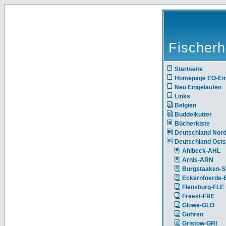
Fischerh
Startseite
Homepage EO-E
Neu Eingelaufen
Links
Belgien
Buddelkutter
Bücherkiste
Deutschland Nor
Deutschland Ost
Ahlbeck-AHL
Arnis-ARN
Burgstaaken-
Eckernfoerde
Flensburg-FLE
Freest-FRE
Glowe-GLO
Göhren
Gristow-GRI