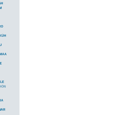
SH
M
RO
-KÜH
AU
-MAA
IE
HLE
CHÖN
RA
WAR