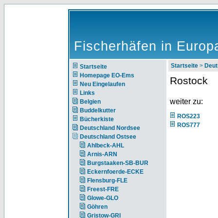
Fischerhäfen in Europ
Startseite
>
Deut
Startseite
Homepage EO-Ems
Rostock
Neu Eingelaufen
Links
weiter zu:
Belgien
Buddelkutter
ROS223
Bücherkiste
ROS777
Deutschland Nordsee
Deutschland Ostsee
Ahlbeck-AHL
Arnis-ARN
Burgstaaken-SB-BUR
Eckernfoerde-ECKE
Flensburg-FLE
Freest-FRE
Glowe-GLO
Göhren
Gristow-GRI