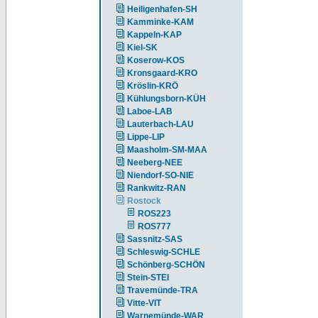
Heiligenhafen-SH
Kamminke-KAM
Kappeln-KAP
Kiel-SK
Koserow-KOS
Kronsgaard-KRO
Kröslin-KRÖ
Kühlungsborn-KÜH
Laboe-LAB
Lauterbach-LAU
Lippe-LIP
Maasholm-SM-MAA
Neeberg-NEE
Niendorf-SO-NIE
Rankwitz-RAN
Rostock
ROS223
ROS777
Sassnitz-SAS
Schleswig-SCHLE
Schönberg-SCHÖN
Stein-STEI
Travemünde-TRA
Vitte-VIT
Warnemünde-WAR