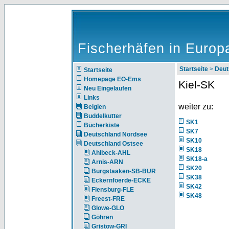
Fischerhäfen in Europ
Startseite
>
Deut
Startseite
Homepage EO-Ems
Kiel-SK
Neu Eingelaufen
Links
weiter zu:
Belgien
Buddelkutter
SK1
Bücherkiste
SK7
Deutschland Nordsee
SK10
Deutschland Ostsee
SK18
Ahlbeck-AHL
SK18-a
Arnis-ARN
SK20
Burgstaaken-SB-BUR
SK38
Eckernfoerde-ECKE
SK42
Flensburg-FLE
SK48
Freest-FRE
Glowe-GLO
Göhren
Gristow-GRI