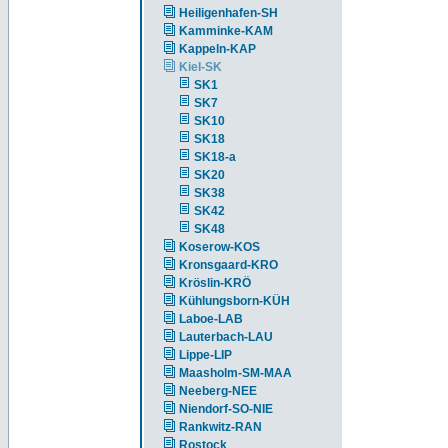
Heiligenhafen-SH
Kamminke-KAM
Kappeln-KAP
Kiel-SK
SK1
SK7
SK10
SK18
SK18-a
SK20
SK38
SK42
SK48
Koserow-KOS
Kronsgaard-KRO
Kröslin-KRÖ
Kühlungsborn-KÜH
Laboe-LAB
Lauterbach-LAU
Lippe-LIP
Maasholm-SM-MAA
Neeberg-NEE
Niendorf-SO-NIE
Rankwitz-RAN
Rostock