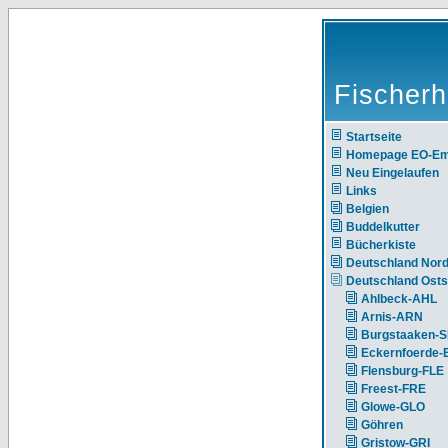
Fischerh
Startseite
Homepage EO-E
Neu Eingelaufen
Links
Belgien
Buddelkutter
Bücherkiste
Deutschland Nor
Deutschland Ost
Ahlbeck-AHL
Arnis-ARN
Burgstaaken-
Eckernfoerde
Flensburg-FLE
Freest-FRE
Glowe-GLO
Göhren
Gristow-GRI