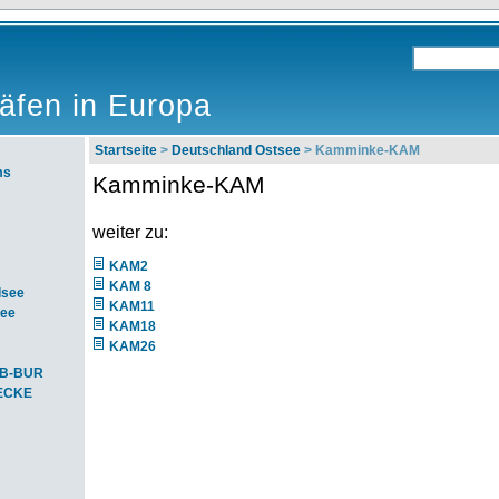
äfen in Europa
Startseite
>
Deutschland Ostsee
> Kamminke-KAM
ms
Kamminke-KAM
weiter zu:
KAM2
KAM 8
dsee
KAM11
see
KAM18
KAM26
SB-BUR
-ECKE