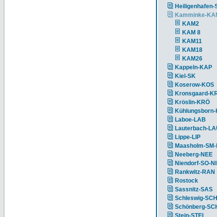
Heiligenhafen-
Kamminke-KA
KAM2
KAM 8
KAM11
KAM18
KAM26
Kappeln-KAP
Kiel-SK
Koserow-KOS
Kronsgaard-K
Kröslin-KRÖ
Kühlungsborn
Laboe-LAB
Lauterbach-L
Lippe-LIP
Maasholm-SM
Neeberg-NEE
Niendorf-SO-N
Rankwitz-RAN
Rostock
Sassnitz-SAS
Schleswig-SC
Schönberg-S
Stein-STEI