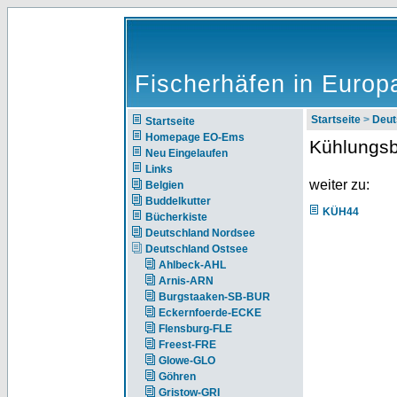
Fischerhäfen in Europ
Startseite
>
Deut
Startseite
Homepage EO-Ems
Kühlungs
Neu Eingelaufen
Links
weiter zu:
Belgien
Buddelkutter
KÜH44
Bücherkiste
Deutschland Nordsee
Deutschland Ostsee
Ahlbeck-AHL
Arnis-ARN
Burgstaaken-SB-BUR
Eckernfoerde-ECKE
Flensburg-FLE
Freest-FRE
Glowe-GLO
Göhren
Gristow-GRI