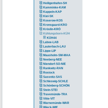
Heiligenhafen-SH
Kamminke-KAM
Kappeln-KAP
Kiel-SK
Koserow-KOS
Kronsgaard-KRO
Kröslin-KRÖ
Kühlungsborn-KÜH
KÜH44
Laboe-LAB
Lauterbach-LAU
Lippe-LIP
Maasholm-SM-MAA
Neeberg-NEE
Niendorf-SO-NIE
Rankwitz-RAN
Rostock
Sassnitz-SAS
Schleswig-SCHLE
Schönberg-SCHÖN
Stein-STEI
Travemünde-TRA
Vitte-VIT
Warnemünde-WAR
Wieck-WIE