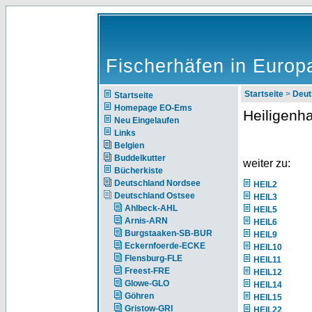
Fischerhäfen in Europ
Startseite
>
Deut
Startseite
Homepage EO-Ems
Heiligenh
Neu Eingelaufen
Links
Belgien
Buddelkutter
weiter zu:
Bücherkiste
Deutschland Nordsee
HEIL2
Deutschland Ostsee
HEIL3
Ahlbeck-AHL
HEIL5
Arnis-ARN
HEIL6
Burgstaaken-SB-BUR
HEIL9
Eckernfoerde-ECKE
HEIL10
Flensburg-FLE
HEIL11
Freest-FRE
HEIL12
Glowe-GLO
HEIL14
Göhren
HEIL15
Gristow-GRI
HEIL22