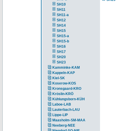
SH10
SH11
SH11-a
SH12
SH14
SH15
SH15-a
SH15-b
SH16
SH17
SH20
SH23
Kamminke-KAM
Kappeln-KAP
Kiel-SK
Koserow-KOS
Kronsgaard-KRO
Kröslin-KRÖ
Kühlungsborn-KÜH
Laboe-LAB
Lauterbach-LAU
Lippe-LIP
Maasholm-SM-MAA
Neeberg-NEE
Niendorf-SO-NIE