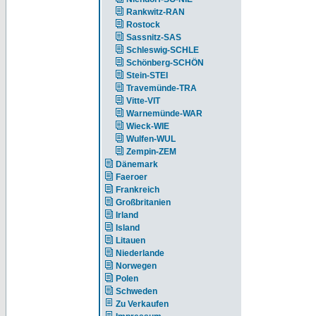
Rankwitz-RAN
Rostock
Sassnitz-SAS
Schleswig-SCHLE
Schönberg-SCHÖN
Stein-STEI
Travemünde-TRA
Vitte-VIT
Warnemünde-WAR
Wieck-WIE
Wulfen-WUL
Zempin-ZEM
Dänemark
Faeroer
Frankreich
Großbritanien
Irland
Island
Litauen
Niederlande
Norwegen
Polen
Schweden
Zu Verkaufen