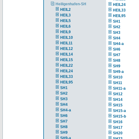
Heiligenhafen-SH
HEIL24
HEIL2
HEIL33
HEIL3
HEIL95
HEIL5
SH1
HEIL6
SH2
HEIL9
SH3
HEIL10
SH4
HEIL11
SH4-a
HEIL12
SH6
HEIL14
SH7
HEIL15
SH8
HEIL22
SH9
HEIL24
SH9-a
HEIL33
SH10
HEIL95
SH11
SH1
SH11-a
SH2
SH12
SH3
SH14
SH4
SH15
SH4-a
SH15-a
SH6
SH15-b
SH7
SH16
SH8
SH17
SH9
SH20
SH9-a
SH23