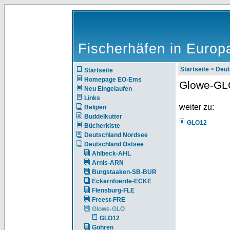
Fischerhäfen in Europ
Startseite
>
Deut
Startseite
Homepage EO-Ems
Glowe-GL
Neu Eingelaufen
Links
weiter zu:
Belgien
Buddelkutter
GLO12
Bücherkiste
Deutschland Nordsee
Deutschland Ostsee
Ahlbeck-AHL
Arnis-ARN
Burgstaaken-SB-BUR
Eckernfoerde-ECKE
Flensburg-FLE
Freest-FRE
Glowe-GLO
GLO12
Göhren