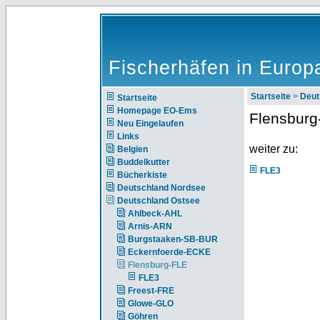
Fischerhäfen in Europ
Startseite
>
Deut
Startseite
Homepage EO-Ems
Flensburg
Neu Eingelaufen
Links
weiter zu:
Belgien
Buddelkutter
FLE3
Bücherkiste
Deutschland Nordsee
Deutschland Ostsee
Ahlbeck-AHL
Arnis-ARN
Burgstaaken-SB-BUR
Eckernfoerde-ECKE
Flensburg-FLE
FLE3
Freest-FRE
Glowe-GLO
Göhren