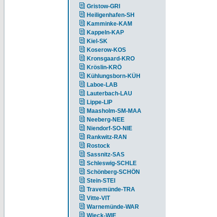
Gristow-GRI
Heiligenhafen-SH
Kamminke-KAM
Kappeln-KAP
Kiel-SK
Koserow-KOS
Kronsgaard-KRO
Kröslin-KRÖ
Kühlungsborn-KÜH
Laboe-LAB
Lauterbach-LAU
Lippe-LIP
Maasholm-SM-MAA
Neeberg-NEE
Niendorf-SO-NIE
Rankwitz-RAN
Rostock
Sassnitz-SAS
Schleswig-SCHLE
Schönberg-SCHÖN
Stein-STEI
Travemünde-TRA
Vitte-VIT
Warnemünde-WAR
Wieck-WIE