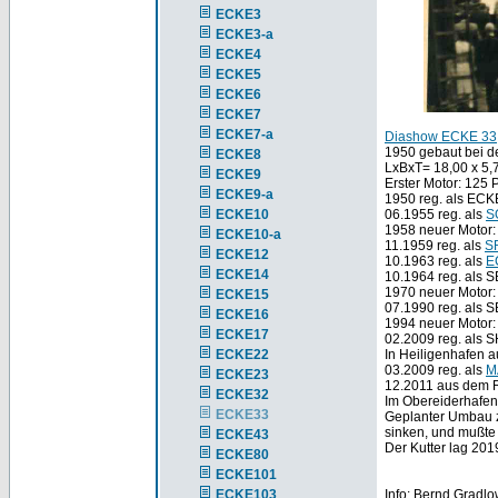
ECKE3
ECKE3-a
ECKE4
ECKE5
ECKE6
ECKE7
ECKE7-a
Diashow ECKE 33
1950 gebaut bei de
ECKE8
LxBxT= 18,00 x 5
ECKE9
Erster Motor: 125
ECKE9-a
1950 reg. als ECK
ECKE10
06.1955 reg. als
S
1958 neuer Motor
ECKE10-a
11.1959 reg. als
S
ECKE12
10.1963 reg. als
E
ECKE14
10.1964 reg. als 
1970 neuer Motor:
ECKE15
07.1990 reg. als 
ECKE16
1994 neuer Motor
ECKE17
02.2009 reg. als S
ECKE22
In Heiligenhafen a
03.2009 reg. als
M
ECKE23
12.2011 aus dem 
ECKE32
Im Obereiderhafen
ECKE33
Geplanter Umbau z
sinken, und mußte
ECKE43
Der Kutter lag 20
ECKE80
ECKE101
ECKE103
Info: Bernd Gradlo