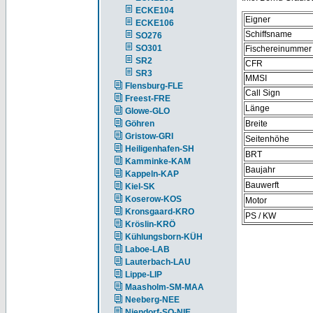
ECKE104
Eigner
ECKE106
Schiffsname
SO276
SO301
Fischereinummer
SR2
CFR
SR3
MMSI
Flensburg-FLE
Call Sign
Freest-FRE
Länge
Glowe-GLO
Göhren
Breite
Gristow-GRI
Seitenhöhe
Heiligenhafen-SH
BRT
Kamminke-KAM
Baujahr
Kappeln-KAP
Bauwerft
Kiel-SK
Koserow-KOS
Motor
Kronsgaard-KRO
PS / KW
Kröslin-KRÖ
Kühlungsborn-KÜH
Laboe-LAB
Lauterbach-LAU
Lippe-LIP
Maasholm-SM-MAA
Neeberg-NEE
Niendorf-SO-NIE