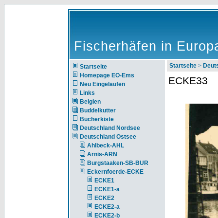
Fischerhäfen in Europ
Startseite
>
Deut
Startseite
Homepage EO-Ems
ECKE33
Neu Eingelaufen
Links
Belgien
Buddelkutter
Bücherkiste
Deutschland Nordsee
Deutschland Ostsee
Ahlbeck-AHL
Arnis-ARN
Burgstaaken-SB-BUR
Eckernfoerde-ECKE
ECKE1
ECKE1-a
ECKE2
ECKE2-a
ECKE2-b