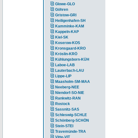
Glowe-GLO
Göhren
Gristow-GRI
Heiligenhafen-SH
Kamminke-KAM
Kappeln-KAP
Kiel-SK
Koserow-KOS
Kronsgaard-KRO
Kröslin-KRÖ
Kühlungsborn-KÜH
Laboe-LAB
Lauterbach-LAU
Lippe-LIP
Maasholm-SM-MAA
Neeberg-NEE
Niendorf-SO-NIE
Rankwitz-RAN
Rostock
Sassnitz-SAS
Schleswig-SCHLE
Schönberg-SCHÖN
Stein-STEI
Travemünde-TRA
Vitte-VIT