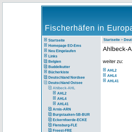
Fischerhäfen in Europ
Startseite
>
Deut
Startseite
Homepage EO-Ems
Ahlbeck-
Neu Eingelaufen
Links
weiter zu:
Belgien
Buddelkutter
AHL2
Bücherkiste
AHL4
Deutschland Nordsee
AHL41
Deutschland Ostsee
Ahlbeck-AHL
AHL2
AHL4
AHL41
Arnis-ARN
Burgstaaken-SB-BUR
Eckernfoerde-ECKE
Flensburg-FLE
Freest-FRE