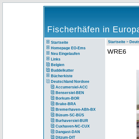
Fischerhäfen in Europ
Startseite
>
Deut
Startseite
Homepage EO-Ems
WRE6
Neu Eingelaufen
Links
Belgien
Buddelkutter
Bücherkiste
Deutschland Nordsee
Accumersiel-ACC
Bensersiel-BEN
Borkum-BOR
Brake-BRA
Bremerhaven-ABh-BX
Büsum-SC-BÜS
Burhaversiel-BUR
Cuxhaven-NC-CUX
Dangast-DAN
Ditzum-DIT