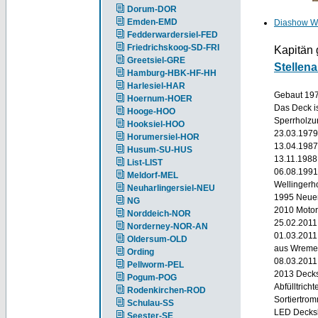
Dorum-DOR
Emden-EMD
Diashow W
Fedderwardersiel-FED
Friedrichskoog-SD-FRI
Kapitän 
Greetsiel-GRE
Stellen
Hamburg-HBK-HF-HH
Harlesiel-HAR
Gebaut 1979
Hoernum-HOER
Das Deck is
Hooge-HOO
Sperrholzun
Hooksiel-HOO
23.03.1979
Horumersiel-HOR
13.04.1987 
Husum-SU-HUS
13.11.1988 
List-LIST
06.08.1991
Meldorf-MEL
Wellingerho
Neuharlingersiel-NEU
1995 Neuer
NG
2010 Motor
Norddeich-NOR
25.02.2011
Norderney-NOR-AN
01.03.2011
Oldersum-OLD
aus Wrem
Ording
08.03.2011
Pellworm-PEL
2013 Decks
Pogum-POG
Abfülltrich
Rodenkirchen-ROD
Sortiertrom
Schulau-SS
LED Decks
Seester-SE