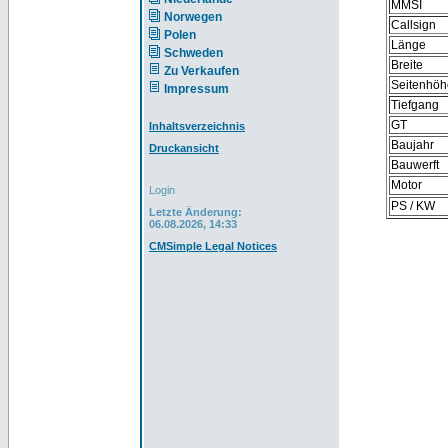
MMSI
Norwegen
Callsign
Polen
Länge
Schweden
Breite
Zu Verkaufen
Seitenhöh
Impressum
Tiefgang
GT
Inhaltsverzeichnis
Baujahr
Druckansicht
Bauwerft
Motor
Login
PS / KW
Letzte Änderung:
06.08.2026, 14:33
CMSimple Legal Notices