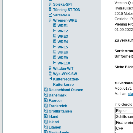
Vectron-Qu
Spieka-SPI
Hydraulisc
Tönning-ST-TÖN
2016 Motor
Varel-VAR
Getriebe: 
Wremen-WRE
Piening Pro
WRE1
01.09.2022
WRE2
WRE3
Zu verkauf
WRE4
WRE5
Sortiertro
WRE6
Umformer).
WRE9
WRE10
Siehe Bilde
Wittdün-WIT
Wyk-WYK-SW
Kutterregatten-
zu Verkauf
Kutterkorso
Mob. 0171
Deutschland Ostsee
Mail an:
ol
Dänemark
Faeroer
Info Gerold
Frankreich
Eigner
Großbritanien
Irland
Schiffsna
Island
Fischerei
Litauen
CFR
Niederlande