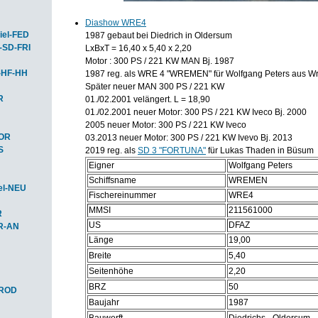
Diashow WRE4
iel-FED
1987 gebaut bei Diedrich in Oldersum
-SD-FRI
LxBxT = 16,40 x 5,40 x 2,20
Motor : 300 PS / 221 KW MAN Bj. 1987
-HF-HH
1987 reg. als WRE 4 "WREMEN" für Wolfgang Peters aus 
Später neuer MAN 300 PS / 221 KW
R
01./02.2001 velängert. L = 18,90
01./02.2001 neuer Motor: 300 PS / 221 KW Iveco Bj. 2000
2005 neuer Motor: 300 PS / 221 KW Iveco
HOR
03.2013 neuer Motor: 300 PS / 221 KW Ivevo Bj. 2013
S
2019 reg. als
SD 3 "FORTUNA"
für Lukas Thaden in Büsum
Eigner
Wolfgang Peters
Schiffsname
WREMEN
el-NEU
Fischereinummer
WRE4
MMSI
211561000
R
US
DFAZ
R-AN
Länge
19,00
Breite
5,40
Seitenhöhe
2,20
BRZ
50
-ROD
Baujahr
1987