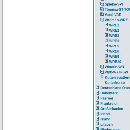
Spieka-SPI
Tönning-ST-TÖ
Varel-VAR
Wremen-WRE
WRE1
WRE2
WRE3
WRE4
WRE5
WRE6
WRE9
WRE10
Wittdün-WIT
Wyk-WYK-SW
Kutterregatten
Kutterkorso
Deutschland Ost
Dänemark
Faeroer
Frankreich
Großbritanien
Irland
Island
Litauen
Niederlande