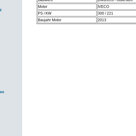
Bauwerft
Diedrichs - Oldersum
Motor
IVECO
N
PS / KW
300 / 221
Baujahr Motor
2013
-
see