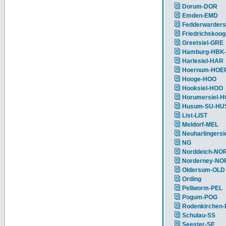
Dorum-DOR
Emden-EMD
Fedderwarders
Friedrichskoog
Greetsiel-GRE
Hamburg-HBK
Harlesiel-HAR
Hoernum-HOE
Hooge-HOO
Hooksiel-HOO
Horumersiel-
Husum-SU-HU
List-LIST
Meldorf-MEL
Neuharlingersi
NG
Norddeich-NO
Norderney-NO
Oldersum-OLD
Ording
Pellworm-PEL
Pogum-POG
Rodenkirchen
Schulau-SS
Seester-SE