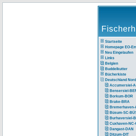
Fischerh
Startseite
Homepage EO-E
Neu Eingelaufen
Links
Belgien
Buddelkutter
Bücherkiste
Deutschland Nor
Accumersiel-
Bensersiel-BE
Borkum-BOR
Brake-BRA
Bremerhaven-
Büsum-SC-BÜ
Burhaversiel-
Cuxhaven-NC
Dangast-DAN
Ditzum-DIT