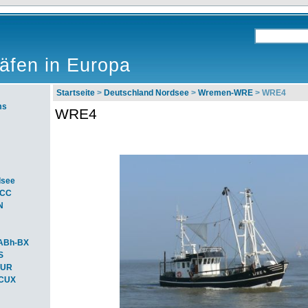
äfen in Europa
Startseite
>
Deutschland Nordsee
>
Wremen-WRE
> WRE4
ms
WRE4
dsee
ACC
N
ABh-BX
S
BUR
-CUX