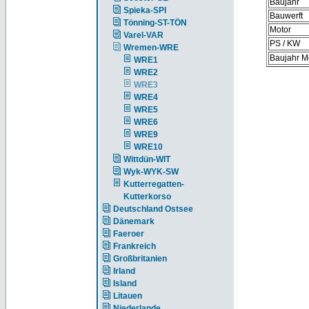
Baujahr
Spieka-SPI
Bauwerft
Tönning-ST-TÖN
Motor
Varel-VAR
PS / KW
Wremen-WRE
Baujahr M
WRE1
WRE2
WRE3
WRE4
WRE5
WRE6
WRE9
WRE10
Wittdün-WIT
Wyk-WYK-SW
Kutterregatten-
Kutterkorso
Deutschland Ostsee
Dänemark
Faeroer
Frankreich
Großbritanien
Irland
Island
Litauen
Niederlande