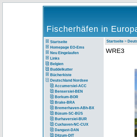
Fischerhäfen in Europ
Startseite
>
Deut
Startseite
Homepage EO-Ems
WRE3
Neu Eingelaufen
Links
Belgien
Buddelkutter
Bücherkiste
Deutschland Nordsee
Accumersiel-ACC
Bensersiel-BEN
Borkum-BOR
Brake-BRA
Bremerhaven-ABh-BX
Büsum-SC-BÜS
Burhaversiel-BUR
Cuxhaven-NC-CUX
Dangast-DAN
Ditzum-DIT