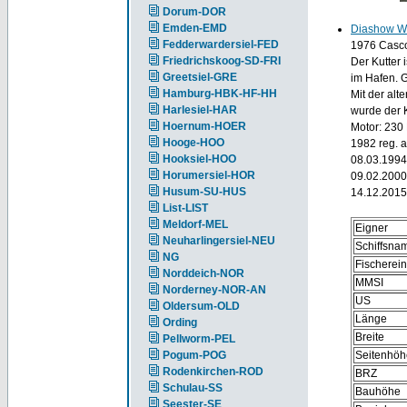
Dorum-DOR
Emden-EMD
Diashow 
Fedderwardersiel-FED
1976 Casco
Friedrichskoog-SD-FRI
Der Kutter 
Greetsiel-GRE
im Hafen. 
Hamburg-HBK-HF-HH
Mit der al
Harlesiel-HAR
wurde der K
Hoernum-HOER
Motor: 230
Hooge-HOO
1982 reg. 
Hooksiel-HOO
08.03.1994
Horumersiel-HOR
09.02.2000
Husum-SU-HUS
14.12.2015
List-LIST
Meldorf-MEL
Eigner
Neuharlingersiel-NEU
Schiffsna
NG
Fischerei
Norddeich-NOR
MMSI
Norderney-NOR-AN
US
Oldersum-OLD
Länge
Ording
Breite
Pellworm-PEL
Pogum-POG
Seitenhöh
Rodenkirchen-ROD
BRZ
Schulau-SS
Bauhöhe
Seester-SE