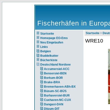
Fischerhäfen in Europ
Startseite
>
Deut
Startseite
Homepage EO-Ems
WRE10
Neu Eingelaufen
Links
Belgien
Buddelkutter
Bücherkiste
Deutschland Nordsee
Accumersiel-ACC
Bensersiel-BEN
Borkum-BOR
Brake-BRA
Bremerhaven-ABh-BX
Büsum-SC-BÜS
Burhaversiel-BUR
Cuxhaven-NC-CUX
Dangast-DAN
Ditzum-DIT