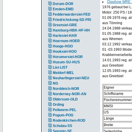
Diashow WRE 
Dorum-DOR
1976 gebaut bei L
Emden-EMD
Motor: 250 PS / 
Fedderwardersiel-FED
01.09.1976 reg. al
Friedrichskoog-SD-FRI
aus Tönning
Greetsiel-GRE
24.04.1988 verkau
Hamburg-HBK-HF-HH
01.05.1988 reg. al
Harlesiel-HAR
aus Wremen
Hoernum-HOER
03.12.1992 verkauf
Hooge-HOO
01.-03.1993 Modern
Hooksiel-HOO
Krabbenverarbeit
Horumersiel-HOR
14.01.1993 reg. al
Husum-SU-HUS
aus Greetsiel
List-LIST
12.05.1993 reg. a
Meldorf-MEL
aus Greetsiel
Neuharlingersiel-NEU
NG
Eigner
Norddeich-NOR
Schiffsname
Norderney-NOR-AN
Oldersum-OLD
Fischereinummer
Ording
MMSI
Pellworm-PEL
US
Pogum-POG
Länge
Rodenkirchen-ROD
Breite
Schulau-SS
Seester-SE
Seitenhöhe