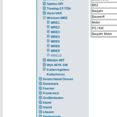
Spieka-SPI
BRZ
Tönning-ST-TÖN
Baujahr
Varel-VAR
Bauwerft
Wremen-WRE
Motor
WRE1
WRE2
PS / KW
WRE3
Baujahr Motor
WRE4
WRE5
WRE6
WRE9
WRE10
Wittdün-WIT
Wyk-WYK-SW
Kutterregatten-
Kutterkorso
Deutschland Ostsee
Dänemark
Faeroer
Frankreich
Großbritanien
Irland
Island
Litauen
Niederlande