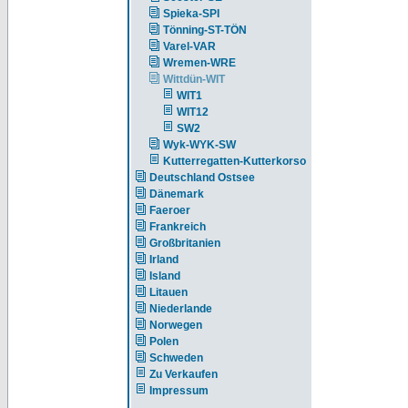
Spieka-SPI
Tönning-ST-TÖN
Varel-VAR
Wremen-WRE
Wittdün-WIT
WIT1
WIT12
SW2
Wyk-WYK-SW
Kutterregatten-Kutterkorso
Deutschland Ostsee
Dänemark
Faeroer
Frankreich
Großbritanien
Irland
Island
Litauen
Niederlande
Norwegen
Polen
Schweden
Zu Verkaufen
Impressum