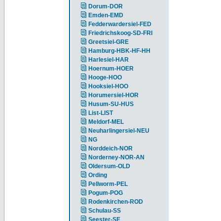
Dorum-DOR
Emden-EMD
Fedderwardersiel-FED
Friedrichskoog-SD-FRI
Greetsiel-GRE
Hamburg-HBK-HF-HH
Harlesiel-HAR
Hoernum-HOER
Hooge-HOO
Hooksiel-HOO
Horumersiel-HOR
Husum-SU-HUS
List-LIST
Meldorf-MEL
Neuharlingersiel-NEU
NG
Norddeich-NOR
Norderney-NOR-AN
Oldersum-OLD
Ording
Pellworm-PEL
Pogum-POG
Rodenkirchen-ROD
Schulau-SS
Seester-SE