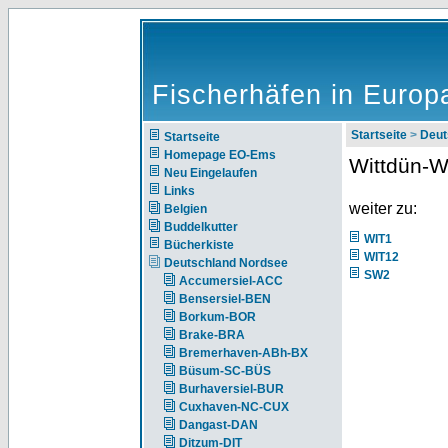
Fischerhäfen in Europ
Startseite
>
Deut
Startseite
Homepage EO-Ems
Wittdün-W
Neu Eingelaufen
Links
weiter zu:
Belgien
Buddelkutter
WIT1
Bücherkiste
WIT12
Deutschland Nordsee
SW2
Accumersiel-ACC
Bensersiel-BEN
Borkum-BOR
Brake-BRA
Bremerhaven-ABh-BX
Büsum-SC-BÜS
Burhaversiel-BUR
Cuxhaven-NC-CUX
Dangast-DAN
Ditzum-DIT