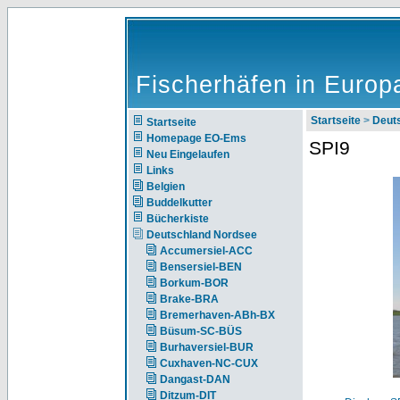
Fischerhäfen in Europ
Startseite
>
Deut
Startseite
Homepage EO-Ems
SPI9
Neu Eingelaufen
Links
Belgien
Buddelkutter
Bücherkiste
Deutschland Nordsee
Accumersiel-ACC
Bensersiel-BEN
Borkum-BOR
Brake-BRA
Bremerhaven-ABh-BX
Büsum-SC-BÜS
Burhaversiel-BUR
Cuxhaven-NC-CUX
Dangast-DAN
Ditzum-DIT