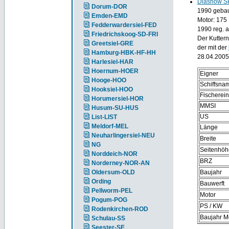
Diashow S
Dorum-DOR
1990 gebau
Emden-EMD
Motor: 175
Fedderwardersiel-FED
1990 reg. 
Friedrichskoog-SD-FRI
Der Kutter
Greetsiel-GRE
der mit der
Hamburg-HBK-HF-HH
28.04.2005 
Harlesiel-HAR
Hoernum-HOER
Eigner
Hooge-HOO
Schiffsna
Hooksiel-HOO
Fischerei
Horumersiel-HOR
MMSI
Husum-SU-HUS
US
List-LIST
Meldorf-MEL
Länge
Neuharlingersiel-NEU
Breite
NG
Seitenhöh
Norddeich-NOR
BRZ
Norderney-NOR-AN
Oldersum-OLD
Baujahr
Ording
Bauwerft
Pellworm-PEL
Motor
Pogum-POG
PS / KW
Rodenkirchen-ROD
Baujahr M
Schulau-SS
Seester-SE