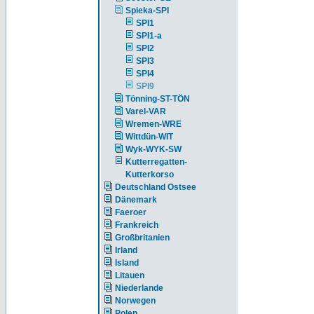
Spieka-SPI
SPI1
SPI1-a
SPI2
SPI3
SPI4
SPI9
Tönning-ST-TÖN
Varel-VAR
Wremen-WRE
Wittdün-WIT
Wyk-WYK-SW
Kutterregatten-
Kutterkorso
Deutschland Ostsee
Dänemark
Faeroer
Frankreich
Großbritanien
Irland
Island
Litauen
Niederlande
Norwegen
Polen