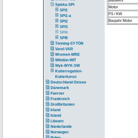
Bauwerft
Spieka-SPI
Motor
SPI1
PS / KW
SPI1-a
Baujahr Motor
SPI2
SPI3
SPI4
SPI9
Tönning-ST-TÖN
Varel-VAR
Wremen-WRE
Wittdün-WIT
Wyk-WYK-SW
Kutterregatten-
Kutterkorso
Deutschland Ostsee
Dänemark
Faeroer
Frankreich
Großbritanien
Irland
Island
Litauen
Niederlande
Norwegen
Polen