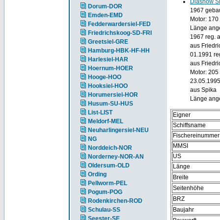
Diashow S
Dorum-DOR
1967 gebau
Emden-EMD
Motor: 170
Fedderwardersiel-FED
Länge ang
Friedrichskoog-SD-FRI
1967 reg. 
Greetsiel-GRE
aus Friedr
Hamburg-HBK-HF-HH
01.1991 re
Harlesiel-HAR
aus Friedr
Hoernum-HOER
Motor: 20
Hooge-HOO
23.05.1995
Hooksiel-HOO
aus Spika
Horumersiel-HOR
Länge ang
Husum-SU-HUS
List-LIST
Eigner
Meldorf-MEL
Schiffsname
Neuharlingersiel-NEU
Fischereinummer
NG
MMSI
Norddeich-NOR
US
Norderney-NOR-AN
Oldersum-OLD
Länge
Ording
Breite
Pellworm-PEL
Seitenhöhe
Pogum-POG
BRZ
Rodenkirchen-ROD
Schulau-SS
Baujahr
Seester-SE