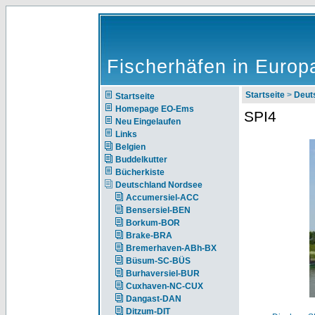
Fischerhäfen in Europ
Startseite
>
Deut
Startseite
Homepage EO-Ems
SPI4
Neu Eingelaufen
Links
Belgien
Buddelkutter
Bücherkiste
Deutschland Nordsee
Accumersiel-ACC
Bensersiel-BEN
Borkum-BOR
Brake-BRA
Bremerhaven-ABh-BX
Büsum-SC-BÜS
Burhaversiel-BUR
Cuxhaven-NC-CUX
Dangast-DAN
Ditzum-DIT