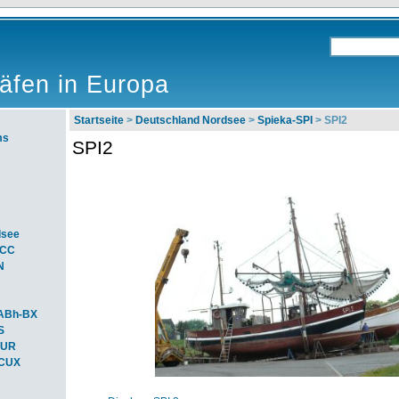
äfen in Europa
Startseite
>
Deutschland Nordsee
>
Spieka-SPI
> SPI2
ms
SPI2
dsee
ACC
N
ABh-BX
S
BUR
-CUX