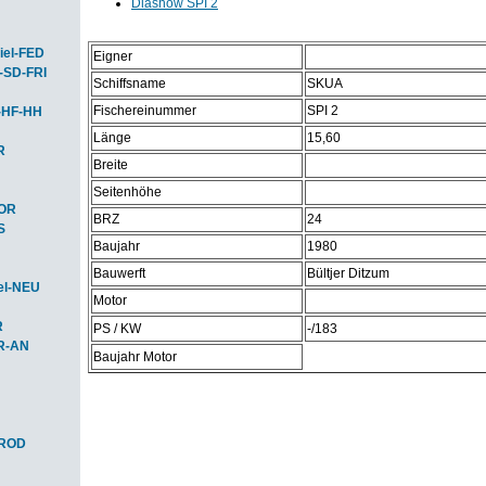
Diashow SPI 2
iel-FED
Eigner
-SD-FRI
Schiffsname
SKUA
Fischereinummer
SPI 2
-HF-HH
Länge
15,60
R
Breite
Seitenhöhe
HOR
BRZ
24
S
Baujahr
1980
Bauwerft
Bültjer Ditzum
el-NEU
Motor
R
PS / KW
-/183
R-AN
Baujahr Motor
-ROD