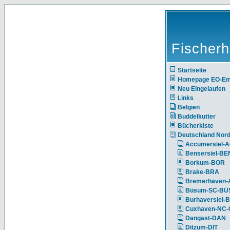
Fischerh
Startseite
Homepage EO-E
Neu Eingelaufen
Links
Belgien
Buddelkutter
Bücherkiste
Deutschland Nor
Accumersiel-
Bensersiel-BE
Borkum-BOR
Brake-BRA
Bremerhaven-
Büsum-SC-BÜ
Burhaversiel-
Cuxhaven-NC
Dangast-DAN
Ditzum-DIT