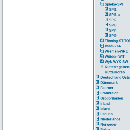
Spieka-SPI
SPI1
SPI1-a
SPI2
SPI3
SPI4
SPI9
Tönning-ST-TÖ
Varel-VAR
Wremen-WRE
Wittdün-WIT
Wyk-WYK-SW
Kutterregatten
Kutterkorso
Deutschland Ost
Dänemark
Faeroer
Frankreich
Großbritanien
Irland
Island
Litauen
Niederlande
Norwegen
Polen