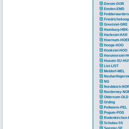
Dorum-DOR
Emden-EMD
Fedderwarders
Friedrichskoog
Greetsiel-GRE
Hamburg-HBK
Harlesiel-HAR
Hoernum-HOE
Hooge-HOO
Hooksiel-HOO
Horumersiel-
Husum-SU-HU
List-LIST
Meldorf-MEL
Neuharlingersi
NG
Norddeich-NO
Norderney-NO
Oldersum-OLD
Ording
Pellworm-PEL
Pogum-POG
Rodenkirchen
Schulau-SS
Seester-SE