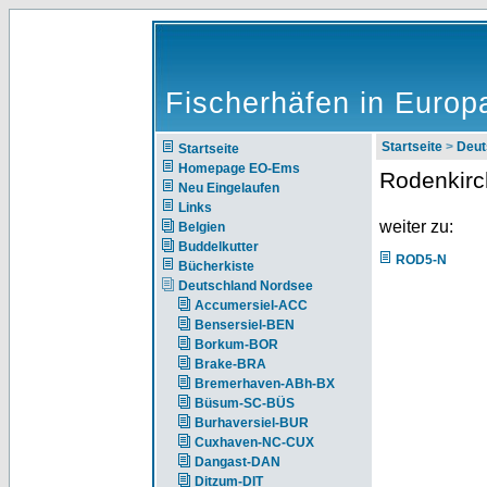
Fischerhäfen in Europ
Startseite
>
Deut
Startseite
Homepage EO-Ems
Rodenkir
Neu Eingelaufen
Links
weiter zu:
Belgien
Buddelkutter
ROD5-N
Bücherkiste
Deutschland Nordsee
Accumersiel-ACC
Bensersiel-BEN
Borkum-BOR
Brake-BRA
Bremerhaven-ABh-BX
Büsum-SC-BÜS
Burhaversiel-BUR
Cuxhaven-NC-CUX
Dangast-DAN
Ditzum-DIT