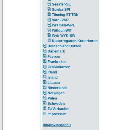
Seester-SE
Spieka-SPI
Tönning-ST-TÖN
Varel-VAR
Wremen-WRE
Wittdün-WIT
Wyk-WYK-SW
Kutterregatten-Kutterkorso
Deutschland Ostsee
Dänemark
Faeroer
Frankreich
Großbritanien
Irland
Island
Litauen
Niederlande
Norwegen
Polen
Schweden
Zu Verkaufen
Impressum
Inhaltsverzeichnis