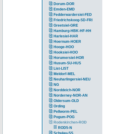
Dorum-DOR
Emden-EMD
Fedderwardersiel-FED
Friedrichskoog-SD-FRI
Greetsiel-GRE
Hamburg-HBK-HF-HH
Harlesiel-HAR
Hoernum-HOER
Hooge-HOO
Hooksiel-HOO
Horumersiel-HOR
Husum-SU-HUS
List-LIST
Meldorf-MEL
Neuharlingersiel-NEU
NG
Norddeich-NOR
Norderney-NOR-AN
Oldersum-OLD
Ording
Pellworm-PEL
Pogum-POG
Rodenkirchen-ROD
ROD5-N
Schulau-SS