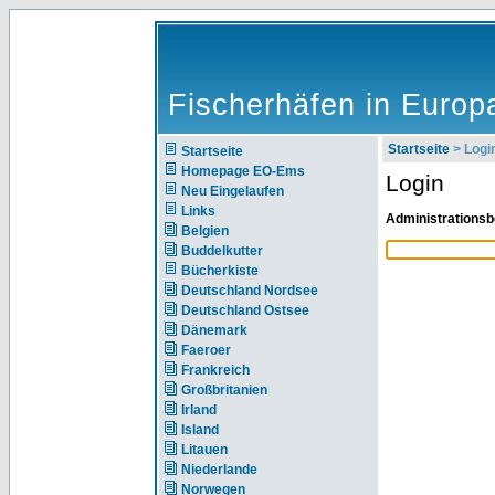
Fischerhäfen in Europ
Startseite
> Logi
Startseite
Homepage EO-Ems
Login
Neu Eingelaufen
Links
Administrationsb
Belgien
Buddelkutter
Bücherkiste
Deutschland Nordsee
Deutschland Ostsee
Dänemark
Faeroer
Frankreich
Großbritanien
Irland
Island
Litauen
Niederlande
Norwegen