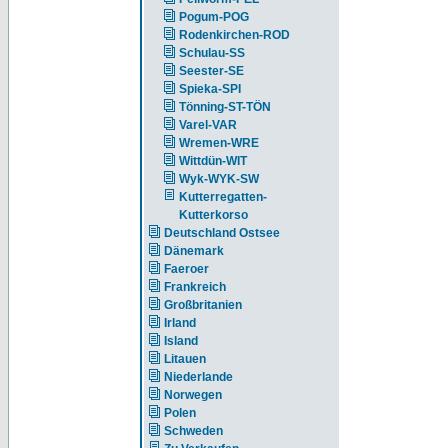
Pogum-POG
Rodenkirchen-ROD
Schulau-SS
Seester-SE
Spieka-SPI
Tönning-ST-TÖN
Varel-VAR
Wremen-WRE
Wittdün-WIT
Wyk-WYK-SW
Kutterregatten-
Kutterkorso
Deutschland Ostsee
Dänemark
Faeroer
Frankreich
Großbritanien
Irland
Island
Litauen
Niederlande
Norwegen
Polen
Schweden