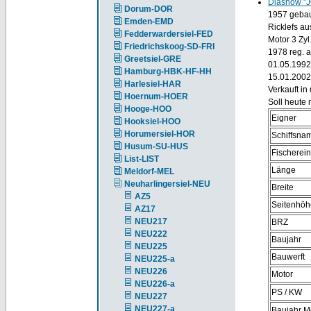
Diashow 
Dorum-DOR
1957 gebau
Emden-EMD
Ricklefs au
Fedderwardersiel-FED
Motor 3 Zy
Friedrichskoog-SD-FRI
1978 reg. 
Greetsiel-GRE
01.05.1992
Hamburg-HBK-HF-HH
15.01.2002
Harlesiel-HAR
Verkauft in
Hoernum-HOER
Soll heute 
Hooge-HOO
Eigner
Hooksiel-HOO
Horumersiel-HOR
Schiffsna
Husum-SU-HUS
Fischerei
List-LIST
Länge
Meldorf-MEL
Neuharlingersiel-NEU
Breite
AZ5
Seitenhöh
AZ17
NEU217
BRZ
NEU222
Baujahr
NEU225
Bauwerft
NEU225-a
NEU226
Motor
NEU226-a
PS / KW
NEU227
NEU227-a
Baujahr M