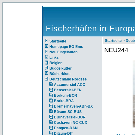
Fischerhäfen in Europ
Startseite
>
Deut
Startseite
Homepage EO-Ems
NEU244
Neu Eingelaufen
Links
Belgien
Buddelkutter
Bücherkiste
Deutschland Nordsee
Accumersiel-ACC
Bensersiel-BEN
Borkum-BOR
Brake-BRA
Bremerhaven-ABh-BX
Büsum-SC-BÜS
Burhaversiel-BUR
Cuxhaven-NC-CUX
Dangast-DAN
Ditzum-DIT