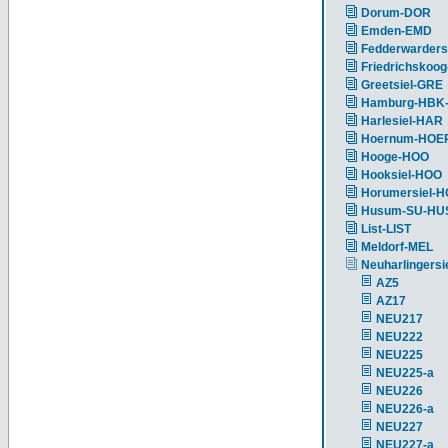
Dorum-DOR
Emden-EMD
Fedderwarders
Friedrichskoog
Greetsiel-GRE
Hamburg-HBK
Harlesiel-HAR
Hoernum-HOE
Hooge-HOO
Hooksiel-HOO
Horumersiel-
Husum-SU-HU
List-LIST
Meldorf-MEL
Neuharlingersi
AZ5
AZ17
NEU217
NEU222
NEU225
NEU225-a
NEU226
NEU226-a
NEU227
NEU227-a