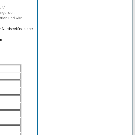
CK"
ngersiel.
trieb und wird
er Nordseeküste eine
in
s