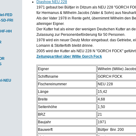
Diashow NEU 228
1971 gebaut bei Bültjer in Ditzum als NEU 228 "GORCH FO
für Hermanus & Wilhelm Jacobs (Vater & Sohn) aus Neuharli
iel-FED
Als der Vater 1978 in Rente geht, übernimmt Wilhelm den Be
-SD-FRI
alleiniger Eigner.
Der Kutter hat als einer der wenigen Deutschen Kutter an d
-HF-HH
Zulassung zur Personenbeförderung für 50 Personen.
1978 wird ein neuer Deutz Motor eingebaut. das Getriebe, e
R
Lomann & Stolterfoth bleibt drinne.
2005 wird der Kutter als NEU 228 N "GORCH FOCK" geführt
Zeitungsartikel über Willie Gorch Fock
HOR
S
Eigner
Wilhelm (Willie) Jacob
Schiffsname
GORCH FOCK
el-NEU
Fischereinummer
NEU 228
Länge
15,42
Breite
4,68
Seitenhöhe
1,50
BRZ
21
Baujahr
1971
Bauwerft
Bültjer Bnr. 200