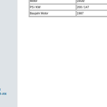
Motor
Deutz
PS / KW
200 / 147
Baujahr Motor
1987
R
R-AN