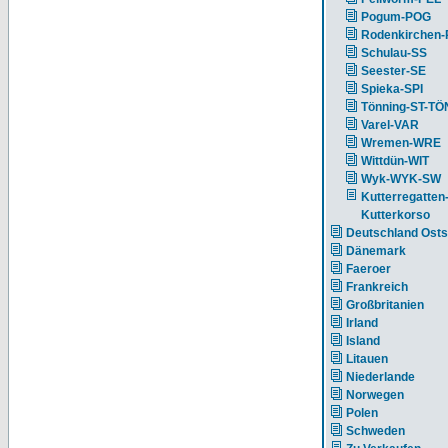
Pogum-POG
Rodenkirchen
Schulau-SS
Seester-SE
Spieka-SPI
Tönning-ST-TÖ
Varel-VAR
Wremen-WRE
Wittdün-WIT
Wyk-WYK-SW
Kutterregatten
Kutterkorso
Deutschland Ost
Dänemark
Faeroer
Frankreich
Großbritanien
Irland
Island
Litauen
Niederlande
Norwegen
Polen
Schweden