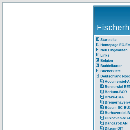
Fischerh
Startseite
Homepage EO-E
Neu Eingelaufen
Links
Belgien
Buddelkutter
Bücherkiste
Deutschland Nor
Accumersiel-
Bensersiel-BE
Borkum-BOR
Brake-BRA
Bremerhaven-
Büsum-SC-BÜ
Burhaversiel-
Cuxhaven-NC
Dangast-DAN
Ditzum-DIT