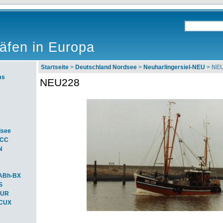
äfen in Europa
Startseite
>
Deutschland Nordsee
>
Neuharlingersiel-NEU
> NE
ms
NEU228
dsee
ACC
N
ABh-BX
S
BUR
-CUX