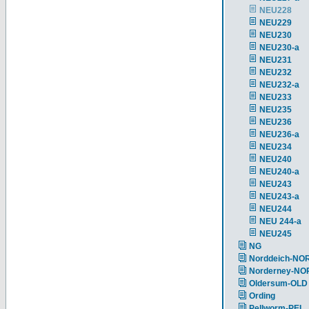
NEU228
NEU229
NEU230
NEU230-a
NEU231
NEU232
NEU232-a
NEU233
NEU235
NEU236
NEU236-a
NEU234
NEU240
NEU240-a
NEU243
NEU243-a
NEU244
NEU 244-a
NEU245
NG
Norddeich-NO
Norderney-NO
Oldersum-OLD
Ording
Pellworm-PEL