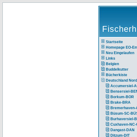
Fischerh
Startseite
Homepage EO-E
Neu Eingelaufen
Links
Belgien
Buddelkutter
Bücherkiste
Deutschland Nor
Accumersiel-
Bensersiel-BE
Borkum-BOR
Brake-BRA
Bremerhaven-
Büsum-SC-BÜ
Burhaversiel-
Cuxhaven-NC
Dangast-DAN
Ditzum-DIT