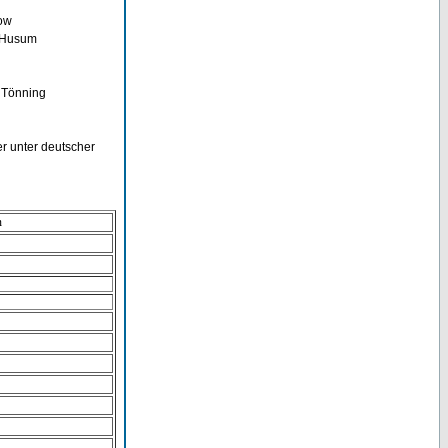
low
s Husum
 Tönning
er unter deutscher
n