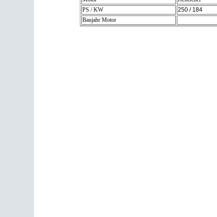
PS / KW
250 / 184
Baujahr Motor