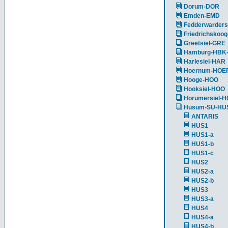
Dorum-DOR
Emden-EMD
Fedderwarders
Friedrichskoog
Greetsiel-GRE
Hamburg-HBK
Harlesiel-HAR
Hoernum-HOE
Hooge-HOO
Hooksiel-HOO
Horumersiel-
Husum-SU-HU
ANTARIS
HUS1
HUS1-a
HUS1-b
HUS1-c
HUS2
HUS2-a
HUS2-b
HUS3
HUS3-a
HUS4
HUS4-a
HUS4-b