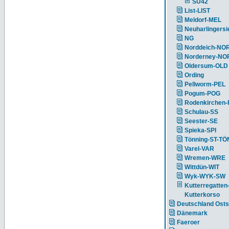
SU42
List-LIST
Meldorf-MEL
Neuharlingersi
NG
Norddeich-NO
Norderney-NO
Oldersum-OLD
Ording
Pellworm-PEL
Pogum-POG
Rodenkirchen
Schulau-SS
Seester-SE
Spieka-SPI
Tönning-ST-TÖ
Varel-VAR
Wremen-WRE
Wittdün-WIT
Wyk-WYK-SW
Kutterregatten
Kutterkorso
Deutschland Ost
Dänemark
Faeroer