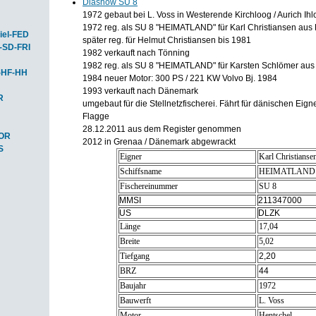
Diashow SU 8
1972 gebaut bei L. Voss in Westerende Kirchloog / Aurich Ih
1972 reg. als SU 8 "HEIMATLAND" für Karl Christiansen au
iel-FED
später reg. für Helmut Christiansen bis 1981
-SD-FRI
1982 verkauft nach Tönning
1982 reg. als SU 8 "HEIMATLAND" für Karsten Schlömer aus
-HF-HH
1984 neuer Motor: 300 PS / 221 KW Volvo Bj. 1984
1993 verkauft nach Dänemark
R
umgebaut für die Stellnetzfischerei. Fährt für dänischen Eign
Flagge
28.12.2011 aus dem Register genommen
HOR
2012 in Grenaa / Dänemark abgewrackt
S
Eigner
Karl Christianse
Schiffsname
HEIMATLAND
Fischereinummer
SU 8
MMSI
211347000
US
DLZK
Länge
17,04
Breite
5,02
Tiefgang
2,20
BRZ
44
Baujahr
1972
Bauwerft
L. Voss
Motor
Hentschel