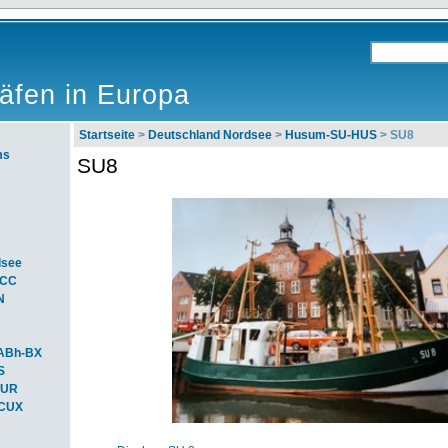
äfen in Europa
Startseite
>
Deutschland Nordsee
>
Husum-SU-HUS
> SU8
ms
SU8
dsee
ACC
N
ABh-BX
S
BUR
-CUX