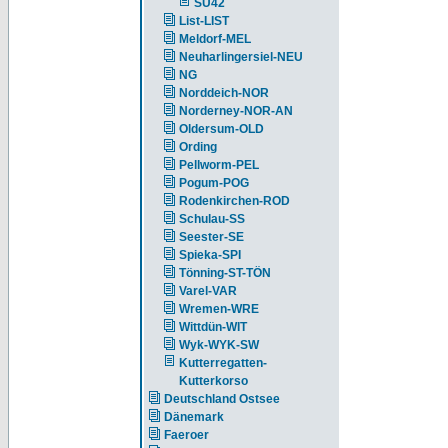
SU42
List-LIST
Meldorf-MEL
Neuharlingersiel-NEU
NG
Norddeich-NOR
Norderney-NOR-AN
Oldersum-OLD
Ording
Pellworm-PEL
Pogum-POG
Rodenkirchen-ROD
Schulau-SS
Seester-SE
Spieka-SPI
Tönning-ST-TÖN
Varel-VAR
Wremen-WRE
Wittdün-WIT
Wyk-WYK-SW
Kutterregatten-
Kutterkorso
Deutschland Ostsee
Dänemark
Faeroer