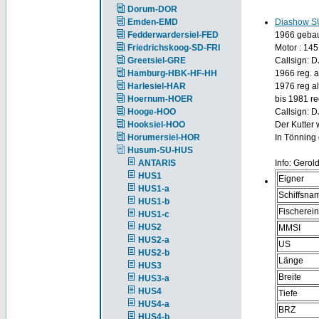
Dorum-DOR
Emden-EMD
Diashow S
Fedderwardersiel-FED
1966 gebaut
Friedrichskoog-SD-FRI
Motor : 145
Greetsiel-GRE
Callsign: 
Hamburg-HBK-HF-HH
1966 reg. 
Harlesiel-HAR
1976 reg a
Hoernum-HOER
bis 1981 re
Hooge-HOO
Callsign: 
Hooksiel-HOO
Der Kutter 
Horumersiel-HOR
In Tönning 
Husum-SU-HUS
ANTARIS
Info: Gerol
HUS1
Eigner
HUS1-a
Schiffsna
HUS1-b
Fischerei
HUS1-c
HUS2
MMSI
HUS2-a
US
HUS2-b
Länge
HUS3
Breite
HUS3-a
HUS4
Tiefe
HUS4-a
BRZ
HUS4-b