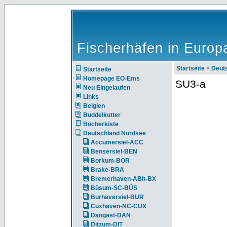
Fischerhäfen in Europ
Startseite
>
Deut
Startseite
Homepage EO-Ems
SU3-a
Neu Eingelaufen
Links
Belgien
Buddelkutter
Bücherkiste
Deutschland Nordsee
Accumersiel-ACC
Bensersiel-BEN
Borkum-BOR
Brake-BRA
Bremerhaven-ABh-BX
Büsum-SC-BÜS
Burhaversiel-BUR
Cuxhaven-NC-CUX
Dangast-DAN
Ditzum-DIT