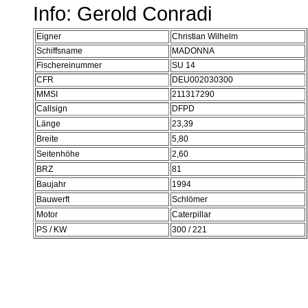
Info: Gerold Conradi
Eigner
Christian Wilhelm
Schiffsname
MADONNA
Fischereinummer
SU 14
CFR
DEU002030300
MMSI
211317290
Callsign
DFPD
Länge
23,39
Breite
5,80
Seitenhöhe
2,60
BRZ
81
Baujahr
1994
Bauwerft
Schlömer
Motor
Caterpillar
PS / KW
300 / 221