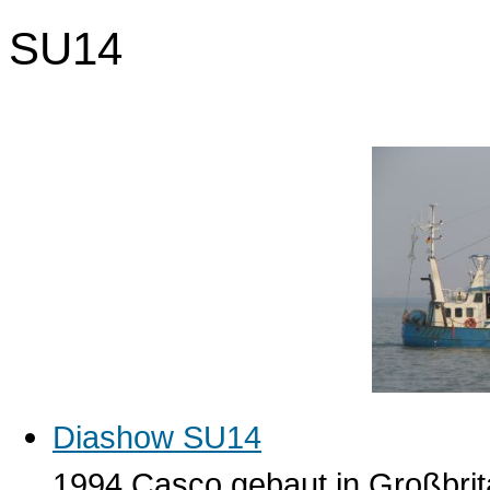
SU14
Diashow SU14
1994 Casco gebaut in Großbritan