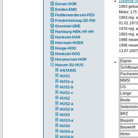
Diashow S
Dorum-DOR
1963 gebau
Emden-EMD
Motor: 175
Fedderwardersiel-FED
1963 reg. 
Friedrichskoog-SD-FRI
01.01.1973 
Greetsiel-GRE
1976 reg. 
Hamburg-HBK-HF-HH
1983 reg. 
Harlesiel-HAR
1986 neuer
Hoernum-HOER
1996 neuer
Hooge-HOO
13.07.2007
Hooksiel-HOO
Horumersiel-HOR
Eigner
Husum-SU-HUS
Schiffsna
ANTARIS
Fischerei
HUS1
MMSI
HUS1-a
US
HUS1-b
HUS1-c
Länge
HUS2
Breite
HUS2-a
Seitenhöh
HUS2-b
BRZ
HUS3
HUS3-a
Baujahr
HUS4
Bauwerft
HUS4-a
Motor
HUS4-b