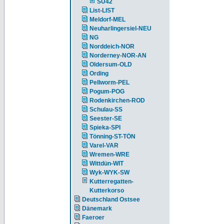
SU42
List-LIST
Meldorf-MEL
Neuharlingersiel-NEU
NG
Norddeich-NOR
Norderney-NOR-AN
Oldersum-OLD
Ording
Pellworm-PEL
Pogum-POG
Rodenkirchen-ROD
Schulau-SS
Seester-SE
Spieka-SPI
Tönning-ST-TÖN
Varel-VAR
Wremen-WRE
Wittdün-WIT
Wyk-WYK-SW
Kutterregatten-
Kutterkorso
Deutschland Ostsee
Dänemark
Faeroer