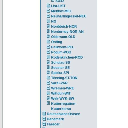
SU42
List-LIST
Meldorf-MEL
Neuharlingersiel-NEU
NG
Norddeich-NOR
Norderney-NOR-AN
Oldersum-OLD
Ording
Pellworm-PEL
Pogum-POG
Rodenkirchen-ROD
Schulau-SS
Seester-SE
Spieka-SPI
Tönning-ST-TÖN
Varel-VAR
Wremen-WRE
Wittdün-WIT
Wyk-WYK-SW
Kutterregatten-
Kutterkorso
Deutschland Ostsee
Dänemark
Faeroer