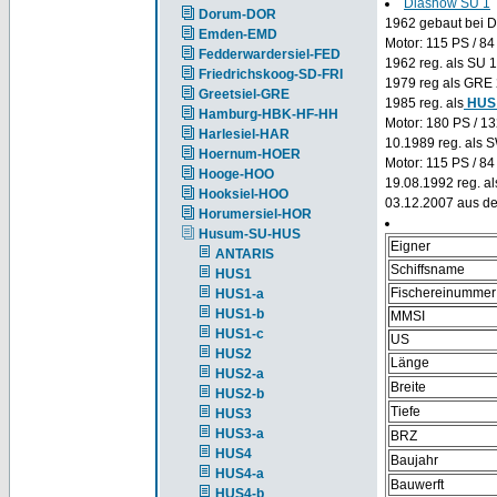
Diashow SU 1
Dorum-DOR
1962 gebaut bei D
Emden-EMD
Motor: 115 PS / 8
Fedderwardersiel-FED
1962 reg. als SU
Friedrichskoog-SD-FRI
1979 reg als GRE 2
Greetsiel-GRE
1985 reg. als
HUS 
Hamburg-HBK-HF-HH
Motor: 180 PS / 
Harlesiel-HAR
10.1989 reg. als S
Hoernum-HOER
Motor: 115 PS / 8
Hooge-HOO
19.08.1992 reg. al
Hooksiel-HOO
03.12.2007 aus d
Horumersiel-HOR
Husum-SU-HUS
Eigner
ANTARIS
Schiffsname
HUS1
Fischereinummer
HUS1-a
HUS1-b
MMSI
HUS1-c
US
HUS2
Länge
HUS2-a
Breite
HUS2-b
Tiefe
HUS3
HUS3-a
BRZ
HUS4
Baujahr
HUS4-a
Bauwerft
HUS4-b