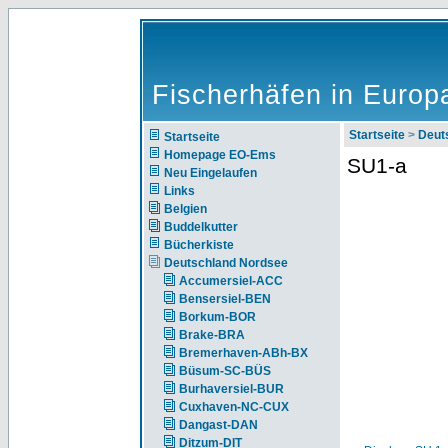
Fischerhäfen in Europ
Startseite
>
Deut
Startseite
Homepage EO-Ems
SU1-a
Neu Eingelaufen
Links
Belgien
Buddelkutter
Bücherkiste
Deutschland Nordsee
Accumersiel-ACC
Bensersiel-BEN
Borkum-BOR
Brake-BRA
Bremerhaven-ABh-BX
Büsum-SC-BÜS
Burhaversiel-BUR
Cuxhaven-NC-CUX
Dangast-DAN
Ditzum-DIT