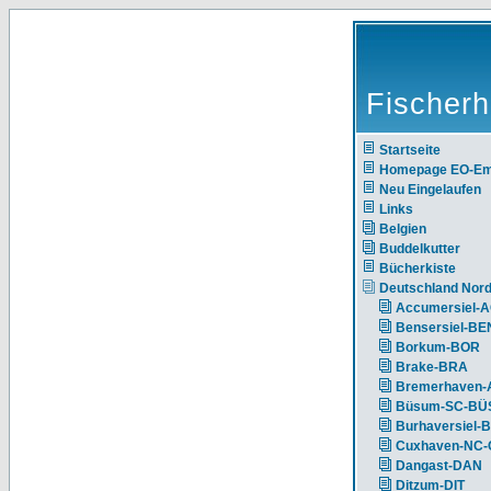
Fischerh
Startseite
Homepage EO-E
Neu Eingelaufen
Links
Belgien
Buddelkutter
Bücherkiste
Deutschland Nor
Accumersiel-
Bensersiel-BE
Borkum-BOR
Brake-BRA
Bremerhaven-
Büsum-SC-BÜ
Burhaversiel-
Cuxhaven-NC
Dangast-DAN
Ditzum-DIT