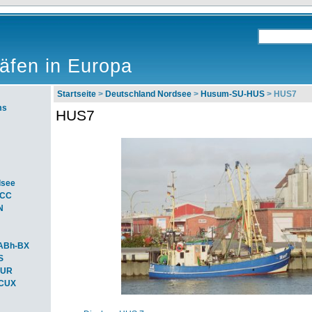
äfen in Europa
Startseite
>
Deutschland Nordsee
>
Husum-SU-HUS
> HUS7
ms
HUS7
dsee
ACC
N
ABh-BX
S
BUR
-CUX