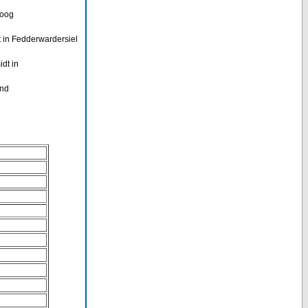
loog
 in Fedderwardersiel
dt in
and