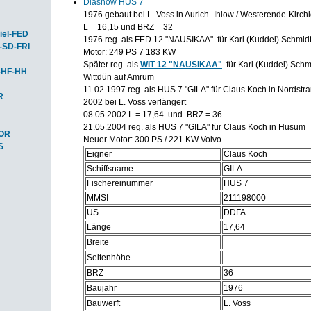
Diashow HUS 7
1976 gebaut bei L. Voss in Aurich- Ihlow / Westerende-Kirch
L = 16,15 und BRZ = 32
iel-FED
1976 reg. als FED 12 "NAUSIKAA" für Karl (Kuddel) Schmidt
-SD-FRI
Motor: 249 PS 7 183 KW
Später reg. als
WIT 12 "NAUSIKAA"
für Karl (Kuddel) Schmi
-HF-HH
Wittdün auf Amrum
11.02.1997 reg. als HUS 7 "GILA" für Claus Koch in Nordstr
R
2002 bei L. Voss verlängert
08.05.2002 L = 17,64 und BRZ = 36
21.05.2004 reg. als HUS 7 "GILA" für Claus Koch in Husum
HOR
Neuer Motor: 300 PS / 221 KW Volvo
S
Eigner
Claus Koch
Schiffsname
GILA
Fischereinummer
HUS 7
MMSI
211198000
US
DDFA
Länge
17,64
Breite
Seitenhöhe
BRZ
36
Baujahr
1976
Bauwerft
L. Voss