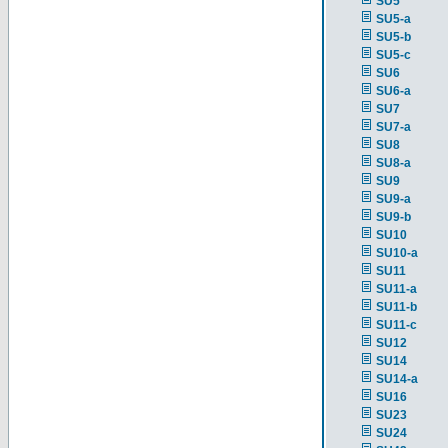
SU5
SU5-a
SU5-b
SU5-c
SU6
SU6-a
SU7
SU7-a
SU8
SU8-a
SU9
SU9-a
SU9-b
SU10
SU10-a
SU11
SU11-a
SU11-b
SU11-c
SU12
SU14
SU14-a
SU16
SU23
SU24