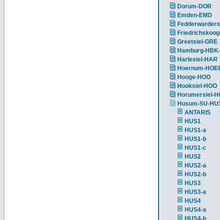
Dorum-DOR
Emden-EMD
Fedderwarders
Friedrichskoog
Greetsiel-GRE
Hamburg-HBK
Harlesiel-HAR
Hoernum-HOE
Hooge-HOO
Hooksiel-HOO
Horumersiel-
Husum-SU-HU
ANTARIS
HUS1
HUS1-a
HUS1-b
HUS1-c
HUS2
HUS2-a
HUS2-b
HUS3
HUS3-a
HUS4
HUS4-a
HUS4-b