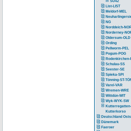
SU42
List-LIST
Meldorf-MEL
Neuharlingersi
NG
Norddeich-NO
Norderney-NO
Oldersum-OLD
Ording
Pellworm-PEL
Pogum-POG
Rodenkirchen
Schulau-SS
Seester-SE
Spieka-SPI
Tönning-ST-TÖ
Varel-VAR
Wremen-WRE
Wittdün-WIT
Wyk-WYK-SW
Kutterregatten
Kutterkorso
Deutschland Ost
Dänemark
Faeroer