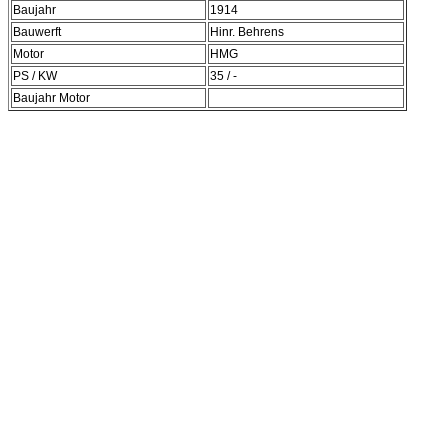
Baujahr
1914
Bauwerft
Hinr. Behrens
Motor
HMG
PS / KW
35 / -
Baujahr Motor