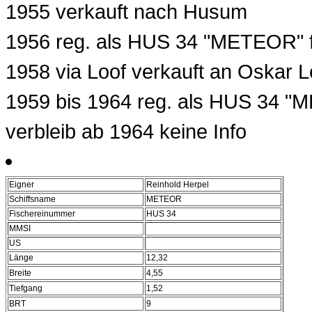
1955 verkauft nach Husum
1956 reg. als HUS 34 "METEOR" 
1958 via Loof verkauft an Oskar
1959 bis 1964 reg. als HUS 34 
verbleib ab 1964 keine Info
Eigner
Reinhold Herpel
Schiffsname
METEOR
Fischereinummer
HUS 34
MMSI
US
Länge
12,32
Breite
4,55
Tiefgang
1,52
BRT
9