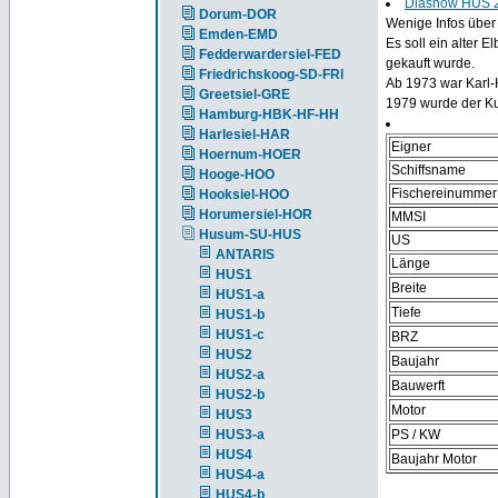
Diashow HUS 
Dorum-DOR
Wenige Infos über 
Emden-EMD
Es soll ein alter 
Fedderwardersiel-FED
gekauft wurde.
Friedrichskoog-SD-FRI
Ab 1973 war Karl-
Greetsiel-GRE
1979 wurde der Ku
Hamburg-HBK-HF-HH
Harlesiel-HAR
Eigner
Hoernum-HOER
Schiffsname
Hooge-HOO
Fischereinummer
Hooksiel-HOO
Horumersiel-HOR
MMSI
Husum-SU-HUS
US
ANTARIS
Länge
HUS1
Breite
HUS1-a
Tiefe
HUS1-b
HUS1-c
BRZ
HUS2
Baujahr
HUS2-a
Bauwerft
HUS2-b
Motor
HUS3
HUS3-a
PS / KW
HUS4
Baujahr Motor
HUS4-a
HUS4-b