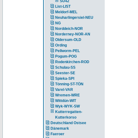
SU42
List-LIST
Meldorf-MEL
Neuharlingersiel-NEU
NG
Norddeich-NOR
Norderney-NOR-AN
Oldersum-OLD
Ording
Pellworm-PEL
Pogum-POG
Rodenkirchen-ROD
Schulau-SS
Seester-SE
Spieka-SPI
Tönning-ST-TÖN
Varel-VAR
Wremen-WRE
Wittdün-WIT
Wyk-WYK-SW
Kutterregatten-
Kutterkorso
Deutschland Ostsee
Dänemark
Faeroer