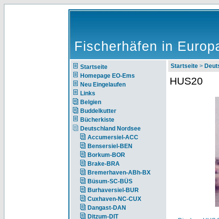
Fischerhäfen in Europ
Startseite
>
Deut
Startseite
Homepage EO-Ems
HUS20
Neu Eingelaufen
Links
Belgien
Buddelkutter
Bücherkiste
Deutschland Nordsee
Accumersiel-ACC
Bensersiel-BEN
Borkum-BOR
Brake-BRA
Bremerhaven-ABh-BX
Büsum-SC-BÜS
Burhaversiel-BUR
Cuxhaven-NC-CUX
Dangast-DAN
Ditzum-DIT