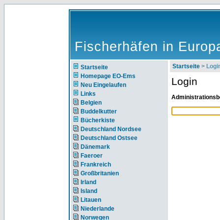
Fischerhäfen in Europ
Startseite
> Logi
Startseite
Homepage EO-Ems
Login
Neu Eingelaufen
Links
Administrationsb
Belgien
Buddelkutter
Bücherkiste
Deutschland Nordsee
Deutschland Ostsee
Dänemark
Faeroer
Frankreich
Großbritanien
Irland
Island
Litauen
Niederlande
Norwegen