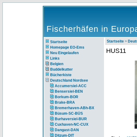
Fischerhäfen in Europ
Startseite
>
Deut
Startseite
Homepage EO-Ems
HUS11
Neu Eingelaufen
Links
Belgien
Buddelkutter
Bücherkiste
Deutschland Nordsee
Accumersiel-ACC
Bensersiel-BEN
Borkum-BOR
Brake-BRA
Bremerhaven-ABh-BX
Büsum-SC-BÜS
Burhaversiel-BUR
Cuxhaven-NC-CUX
Dangast-DAN
Ditzum-DIT