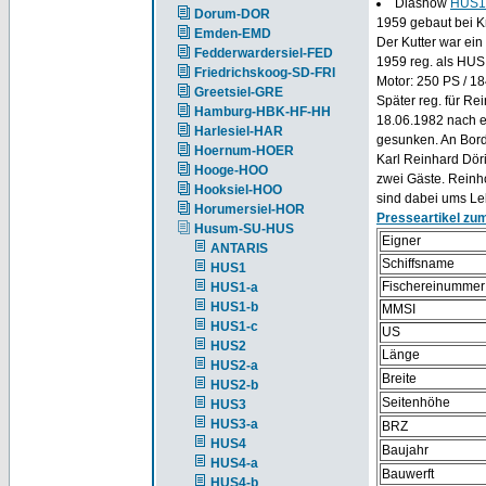
Diashow
HUS1
Dorum-DOR
1959 gebaut bei K
Emden-EMD
Der Kutter war ei
Fedderwardersiel-FED
1959 reg. als HUS
Friedrichskoog-SD-FRI
Motor: 250 PS / 1
Greetsiel-GRE
Später reg. für Re
Hamburg-HBK-HF-HH
18.06.1982 nach e
Harlesiel-HAR
gesunken. An Bord
Hoernum-HOER
Karl Reinhard Dör
Hooge-HOO
zwei Gäste. Reinh
Hooksiel-HOO
sind dabei ums L
Horumersiel-HOR
Presseartikel zum
Husum-SU-HUS
Eigner
ANTARIS
Schiffsname
HUS1
Fischereinummer
HUS1-a
HUS1-b
MMSI
HUS1-c
US
HUS2
Länge
HUS2-a
Breite
HUS2-b
Seitenhöhe
HUS3
HUS3-a
BRZ
HUS4
Baujahr
HUS4-a
Bauwerft
HUS4-b