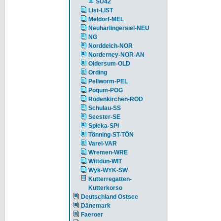
SU42
List-LIST
Meldorf-MEL
Neuharlingersiel-NEU
NG
Norddeich-NOR
Norderney-NOR-AN
Oldersum-OLD
Ording
Pellworm-PEL
Pogum-POG
Rodenkirchen-ROD
Schulau-SS
Seester-SE
Spieka-SPI
Tönning-ST-TÖN
Varel-VAR
Wremen-WRE
Wittdün-WIT
Wyk-WYK-SW
Kutterregatten-
Kutterkorso
Deutschland Ostsee
Dänemark
Faeroer