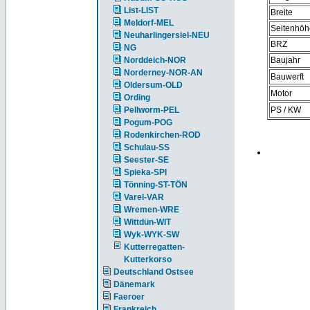
List-LIST
Breite
Meldorf-MEL
Seitenhöh
Neuharlingersiel-NEU
BRZ
NG
Norddeich-NOR
Baujahr
Norderney-NOR-AN
Bauwerft
Oldersum-OLD
Motor
Ording
Pellworm-PEL
PS / KW
Pogum-POG
Rodenkirchen-ROD
Schulau-SS
Seester-SE
Spieka-SPI
Tönning-ST-TÖN
Varel-VAR
Wremen-WRE
Wittdün-WIT
Wyk-WYK-SW
Kutterregatten-
Kutterkorso
Deutschland Ostsee
Dänemark
Faeroer
Frankreich