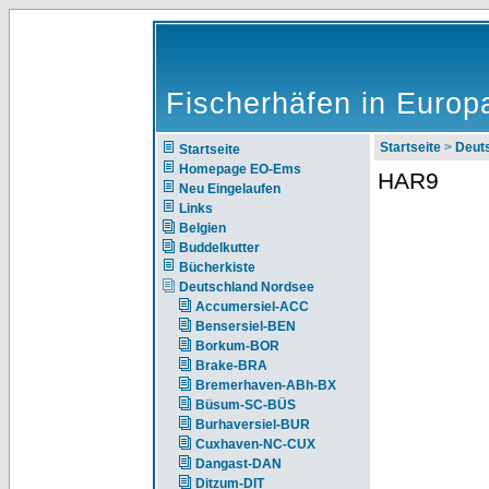
Fischerhäfen in Europ
Startseite
>
Deut
Startseite
Homepage EO-Ems
HAR9
Neu Eingelaufen
Links
Belgien
Buddelkutter
Bücherkiste
Deutschland Nordsee
Accumersiel-ACC
Bensersiel-BEN
Borkum-BOR
Brake-BRA
Bremerhaven-ABh-BX
Büsum-SC-BÜS
Burhaversiel-BUR
Cuxhaven-NC-CUX
Dangast-DAN
Ditzum-DIT