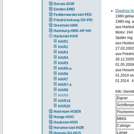
Dorum-DOR
Emden-EMD
Diashow H
Fedderwardersiel-FED
1980 gebaut
Friedrichskoog-SD-FRI
1980 reg. 
Greetsiel-GRE
aus Harlesi
Hamburg-HBK-HF-HH
Motor: 244
Harlesiel-HAR
Später reg
HAR1
aus Hooksi
HAR2
27.03.2002
HAR3
aus Friedri
HAR4
30.12.2005
HAR5
01.05.2009
HAR5-a
aus Husum
HAR6
01.2014 ne
HAR7
01.2014 4
HAR7-a
HAR8
Info: Gerol
HAR9
Eigner
HAR14
Schiffsna
HAR20
Hoernum-HOER
Fischerei
Hooge-HOO
MMSI
Hooksiel-HOO
Callsign
Horumersiel-HOR
Länge
Husum-SU-HUS