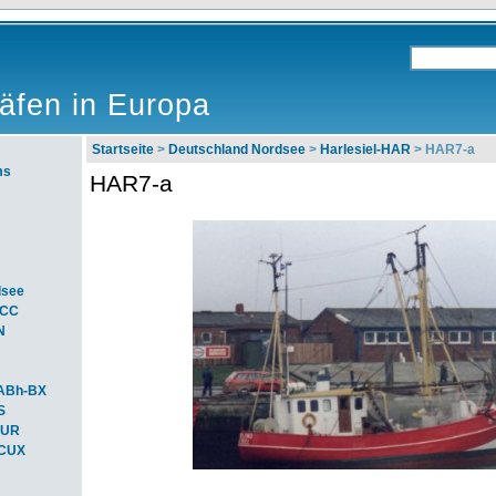
äfen in Europa
Startseite
>
Deutschland Nordsee
>
Harlesiel-HAR
> HAR7-a
ms
HAR7-a
dsee
ACC
N
ABh-BX
S
BUR
-CUX