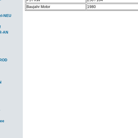
PS / KW
250 / 184
Baujahr Motor
1980
el-NEU
R
R-AN
-ROD
N
-
see