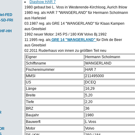
Diashow HAR 7
1980 gebaut bei L. Voss in Westerende-Kirchloog, Aurich Ihlow
1980 reg. als HAR 7 "WANGERLAND" für Hermann Scholmann
iel-FED
aus Harlesiel
-SD-FRI
03.1987 reg. als GRE 14 "WANGERLAND" für Klaas Kampen
aus Greetsiel
-HF-HH
1992 neuer Motor: 245 PS / 180 KW Volvo Bj.1992
11.1995 reg. als
GRE 14 "WANGERLAND"
für Dirk de Beer
aus Greetsiel
02.2011 Ruderhaus von innen zu größten Teil neu
Eigner
Hermann Scholmann
Schiffsname
WANGERLAND
Fischereinummer
HAR 7
MMSI
211495000
US
DCEQ
Länge
16,29
Breite
5,20
Tiefe
2,20
BRZ
36
R
Baujahr
1980
Bauwerft
L.Voss
Motor
Volvo
HOR
S