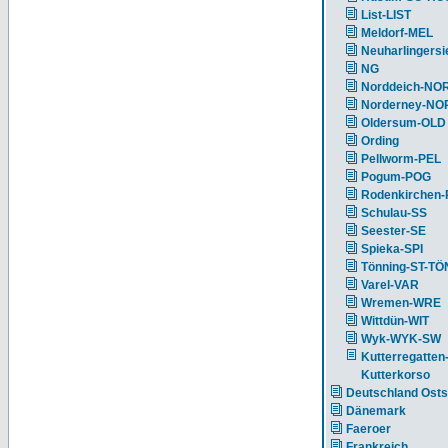
List-LIST
Meldorf-MEL
Neuharlingersi
NG
Norddeich-NO
Norderney-NO
Oldersum-OLD
Ording
Pellworm-PEL
Pogum-POG
Rodenkirchen
Schulau-SS
Seester-SE
Spieka-SPI
Tönning-ST-TÖ
Varel-VAR
Wremen-WRE
Wittdün-WIT
Wyk-WYK-SW
Kutterregatten
Kutterkorso
Deutschland Ost
Dänemark
Faeroer
Frankreich