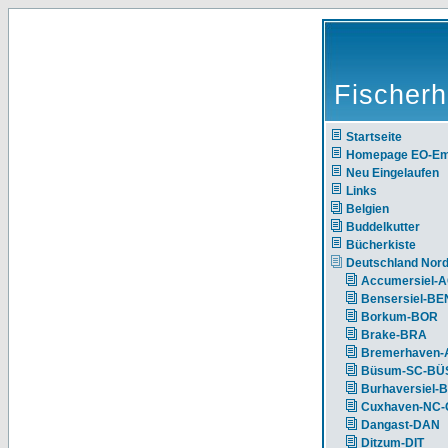
Fischerh
Startseite
Homepage EO-E
Neu Eingelaufen
Links
Belgien
Buddelkutter
Bücherkiste
Deutschland Nor
Accumersiel-
Bensersiel-BE
Borkum-BOR
Brake-BRA
Bremerhaven-
Büsum-SC-BÜ
Burhaversiel-
Cuxhaven-NC
Dangast-DAN
Ditzum-DIT