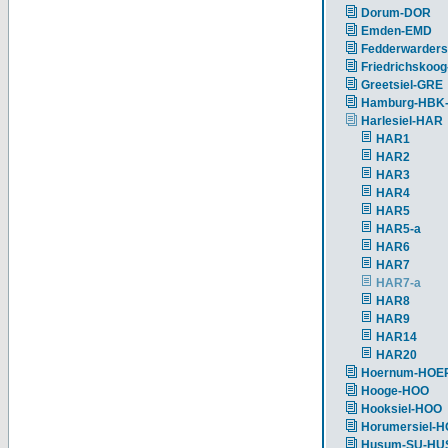
Dorum-DOR
Emden-EMD
Fedderwarders
Friedrichskoog
Greetsiel-GRE
Hamburg-HBK
Harlesiel-HAR
HAR1
HAR2
HAR3
HAR4
HAR5
HAR5-a
HAR6
HAR7
HAR7-a
HAR8
HAR9
HAR14
HAR20
Hoernum-HOE
Hooge-HOO
Hooksiel-HOO
Horumersiel-
Husum-SU-HU