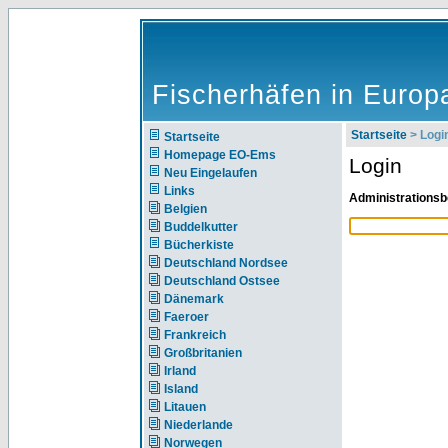
Fischerhäfen in Europ
Startseite
> Logi
Startseite
Homepage EO-Ems
Login
Neu Eingelaufen
Links
Administrationsb
Belgien
Buddelkutter
Bücherkiste
Deutschland Nordsee
Deutschland Ostsee
Dänemark
Faeroer
Frankreich
Großbritanien
Irland
Island
Litauen
Niederlande
Norwegen