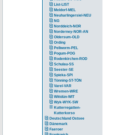
List-LIST
Meldorf-MEL
Neuharlingersiel-NEU
NG
Norddeich-NOR
Norderney-NOR-AN
Oldersum-OLD
Ording
Pellworm-PEL
Pogum-POG
Rodenkirchen-ROD
Schulau-SS
Seester-SE
Spieka-SPI
Tönning-ST-TÖN
Varel-VAR
Wremen-WRE
Wittdün-WIT
Wyk-WYK-SW
Kutterregatten-
Kutterkorso
Deutschland Ostsee
Dänemark
Faeroer
Frankreich