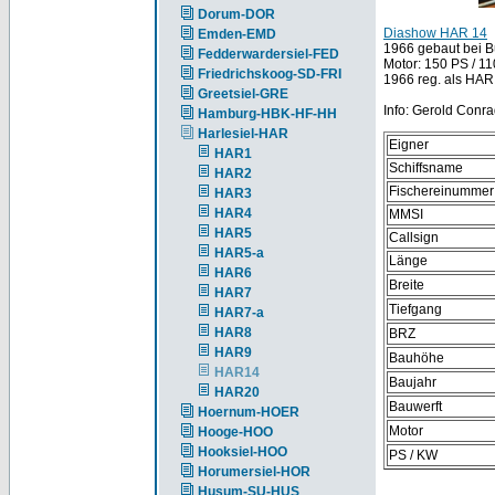
Dorum-DOR
Diashow HAR 14
Emden-EMD
1966 gebaut bei Bü
Fedderwardersiel-FED
Motor: 150 PS / 11
Friedrichskoog-SD-FRI
1966 reg. als HAR
Greetsiel-GRE
Info: Gerold Conra
Hamburg-HBK-HF-HH
Harlesiel-HAR
Eigner
HAR1
Schiffsname
HAR2
Fischereinummer
HAR3
HAR4
MMSI
HAR5
Callsign
HAR5-a
Länge
HAR6
Breite
HAR7
Tiefgang
HAR7-a
HAR8
BRZ
HAR9
Bauhöhe
HAR14
Baujahr
HAR20
Bauwerft
Hoernum-HOER
Motor
Hooge-HOO
Hooksiel-HOO
PS / KW
Horumersiel-HOR
Husum-SU-HUS