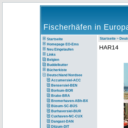
Fischerhäfen in Europ
Startseite
>
Deut
Startseite
Homepage EO-Ems
HAR14
Neu Eingelaufen
Links
Belgien
Buddelkutter
Bücherkiste
Deutschland Nordsee
Accumersiel-ACC
Bensersiel-BEN
Borkum-BOR
Brake-BRA
Bremerhaven-ABh-BX
Büsum-SC-BÜS
Burhaversiel-BUR
Cuxhaven-NC-CUX
Dangast-DAN
Ditzum-DIT